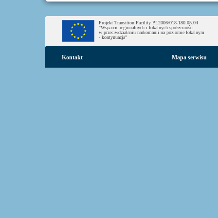
Projekt Transition Facility PL2006/018-180.05.04
"Wsparcie regionalnych i lokalnych społeczności
w przeciwdziałaniu narkomanii na poziomie lokalnym
- kontynuacja"
Kontakt
Mapa serwisu