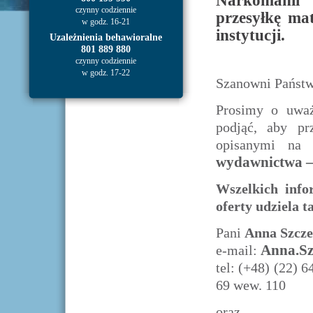
Narkomanii
czynny codziennie
przesyłkę ma
w godz. 16-21
instytucji.
Uzależnienia behawioralne
801 889 880
czynny codziennie
w godz. 17-22
Szanowni Państ
Prosimy o uważ
podjąć, aby pr
opisanymi na
wydawnictwa – 
Wszelkich info
oferty udziela t
Pani
Anna Szcz
Anna.Sz
e-mail:
tel: (+48) (22) 
69 wew. 110
oraz