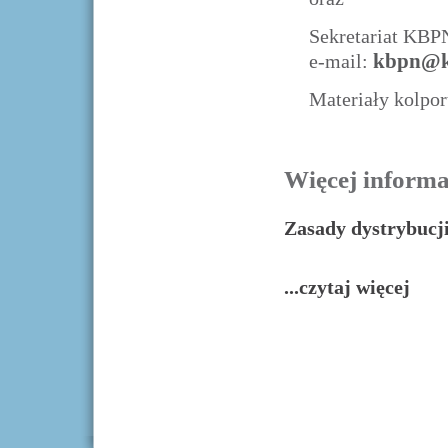
Sekretariat KBP
kbpn@k
e-mail:
Materiały kolpo
Więcej informac
Zasady dystrybucj
...czytaj więcej