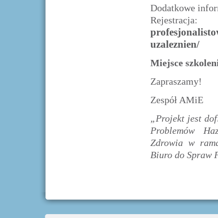
Dodatkowe info
Reje
profesjonalist
uzaleznien/
Miejsce szkolen
Zapraszamy!
Zespół AMiE
„Projekt jest d
Problemów Haz
Zdrowia w rama
Biuro do Spraw 