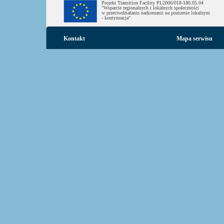
Projekt Transition Facility PL2006/018-180.05.04
"Wsparcie regionalnych i lokalnych społeczności
w przeciwdziałaniu narkomanii na poziomie lokalnym
- kontynuacja"
Kontakt
Mapa serwisu