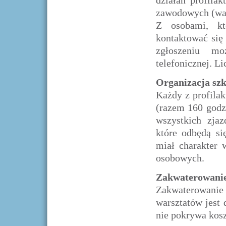
działań profil
zawodowych (war
Z osobami, kt
kontaktować się
zgłoszeniu m
telefonicznej. Li
Organizacja szk
Każdy z profila
(razem 160 godz
wszystkich zja
które odbędą si
miał charakter 
osobowych.
Zakwaterowani
Zakwaterowani
warsztatów jest 
nie pokrywa kos