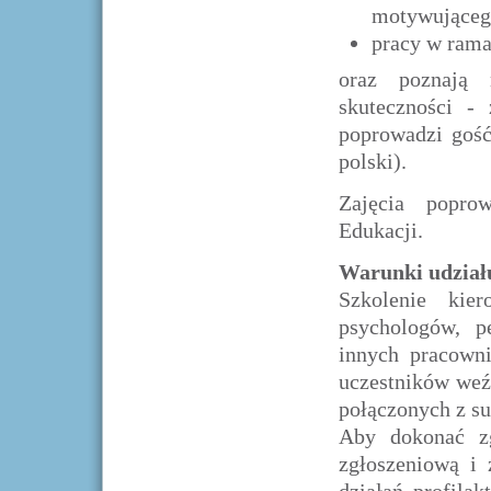
motywująceg
pracy w rama
oraz poznają 
skuteczności - 
poprowadzi gość
polski).
Zajęcia popro
Edukacji.
Warunki udziału
Szkolenie kie
psychologów, p
innych pracown
uczestników weź
połączonych z su
Aby dokonać zg
zgłoszeniową i 