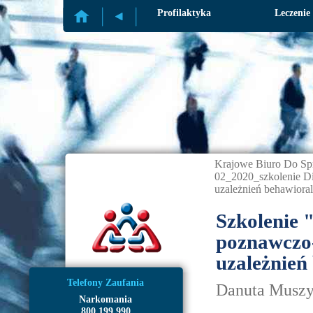
Profilaktyka
Leczenie
Krajowe Biuro Do Sp
02_2020_szkolenie Di
uzależnień behawiora
Szkolenie 
poznawczo-
uzależnień
Telefony Zaufania
Danuta Muszy
Narkomania
800 199 990