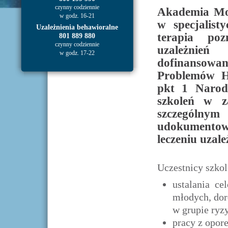
czynny codziennie
Akademia Mot
w godz. 16-21
w specjalist
Uzależnienia behawioralne
terapia poz
801 889 880
czynny codziennie
uzależnień
w godz. 17-22
dofinansowan
Problemów H
pkt 1 Narod
szkoleń w za
szczegól
udokumentow
leczeniu uzale
Uczestnicy szkol
ustalania cel
młodych, dor
w grupie ryz
pracy z opor