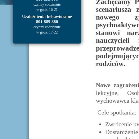
Zachęcamy P
czynny codziennie
scenariusza 
w godz. 16-21
nowego zj
Uzależnienia behawioralne
801 889 880
psychoaktyw
czynny codziennie
stanowi nar
w godz. 17-22
nauczyciel
przeprowadze
podejmując
rodziców.
Nowe zagrożen
lekcyjne, Os
wychowawca kla
Cele spotkania:
Zwrócenie uw
Dostarczenie