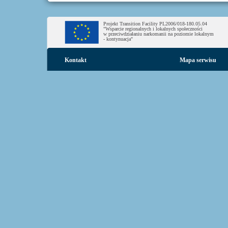
Projekt Transition Facility PL2006/018-180.05.04
"Wsparcie regionalnych i lokalnych społeczności
w przeciwdziałaniu narkomanii na poziomie lokalnym
- kontynuacja"
Kontakt
Mapa serwisu