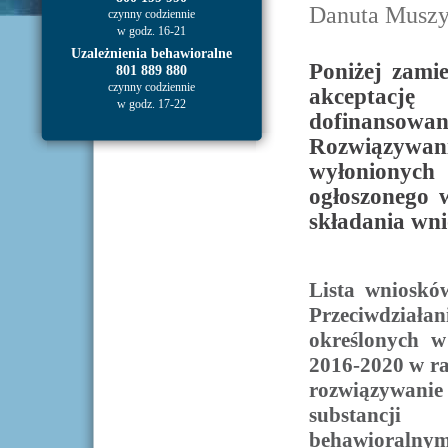
Danuta Muszy
czynny codziennie
w godz. 16-21
Uzależnienia behawioralne
Poniżej zamie
801 889 880
czynny codziennie
akceptacj
w godz. 17-22
dofinansow
Rozwiązyw
wyłonionych
ogłoszonego 
składania wn
Lista wnioskó
Przeciwdzia
określonych 
2016-2020 w ra
rozwiązywan
substancji
behawioralny