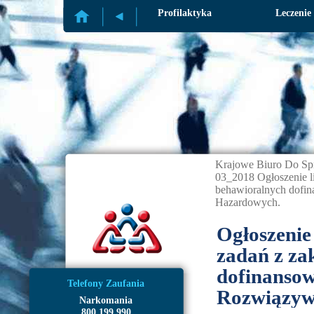
Profilaktyka
Leczenie
Krajowe Biuro Do Sp
03_2018 Ogłoszenie li
behawioralnych dofi
Hazardowych.
Ogłoszenie 
zadań z za
dofinanso
Telefony Zaufania
Rozwiązyw
Narkomania
800 199 990