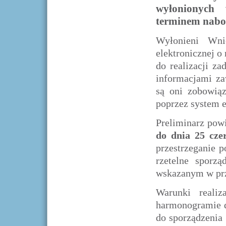
wyłonionych 
terminem nabor
Wyłonieni Wni
elektronicznej o
do realizacji z
informacjami z
są oni zobowiąz
poprzez system 
Preliminarz pow
do dnia 25 cze
przestrzeganie p
rzetelne sporz
wskazanym w prz
Warunki realiz
harmonogramie d
do sporządzenia