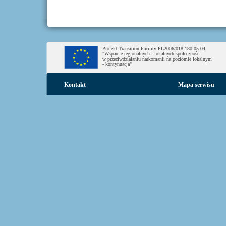
Projekt Transition Facility PL2006/018-180.05.04
"Wsparcie regionalnych i lokalnych społeczności
w przeciwdziałaniu narkomanii na poziomie lokalnym
- kontynuacja"
Kontakt
Mapa serwisu