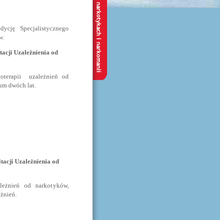
edycję Specjalistycznego
w.
tacji Uzależnienia od
hoterapii uzależnień od
um dwóch lat.
itacji Uzależnienia od
leżnień od narkotyków,
eżnień.