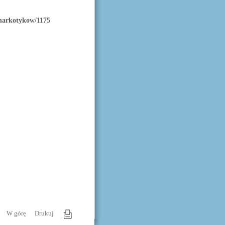
-narkotykow/1175
W górę
Drukuj