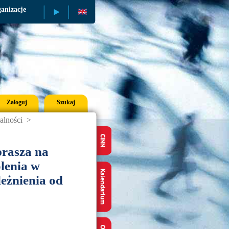
anizacje
Publikacje
Zaloguj
Szukaj
alności
>
prasza na
olenia w
leżnienia od