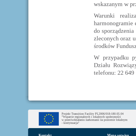
wskazanym w prz
Warunki realiz
harmonogramie d
do sporządzenia
zleconych oraz u
środków Fundus
W przypadku py
Działu Rozwią
telefonu: 22 649 
Projekt Transition Facility PL2006/018-180.05.04
"Wsparcie regionalnych i lokalnych społeczności
w przeciwdziałaniu narkomanii na poziomie lokalnym
- kontynuacja"
Kontakt
Mapa serwisu