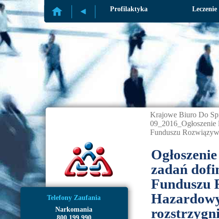
Profilaktyka
Leczenie
Krajowe Biuro Do Sp
09_2016_Ogłoszenie l
Funduszu Rozwiązyw
Ogłoszenie 
zadań dofi
Funduszu 
Hazardowy
Telefony Zaufania
rozstrzygn
Narkomania
800 199 990