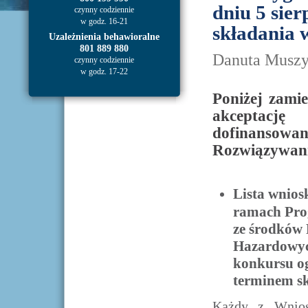
dniu 5 sie
czynny codziennie
w godz. 16-21
składania 
Uzależnienia behawioralne
801 889 880
Danuta Muszy
czynny codziennie
w godz. 17-22
Poniżej zamie
akceptacj
dofinansow
Rozwiązywan
Lista wnios
ramach Pro
ze środków
Hazardowych
konkursu og
terminem sk
Każdy z Wnios