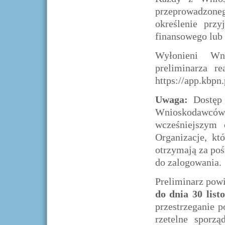
przeprowadzoneg
określenie przy
finansowego lub 
Wyłonieni Wn
preliminarza re
https://app.kbpn
Uwaga:
Dostęp 
Wnioskodawców
wcześniejszym 
Organizacje, kt
otrzymają za poś
do zalogowania.
Preliminarz pow
do dnia 30 list
przestrzeganie p
rzetelne sporz