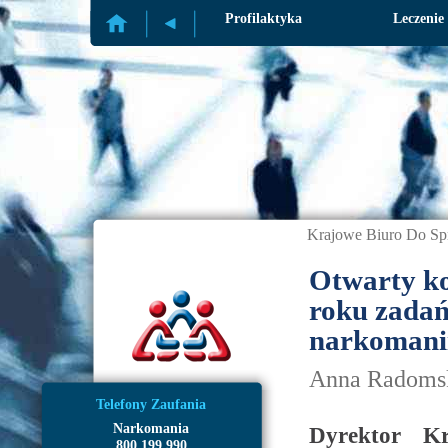
Profilaktyka
Leczenie
Krajowe Biuro Do Sp
Otwarty ko
roku zadań
narkomani
Anna Radomsk
Telefony Zaufania
Narkomania
Dyrektor Kr
800 199 990