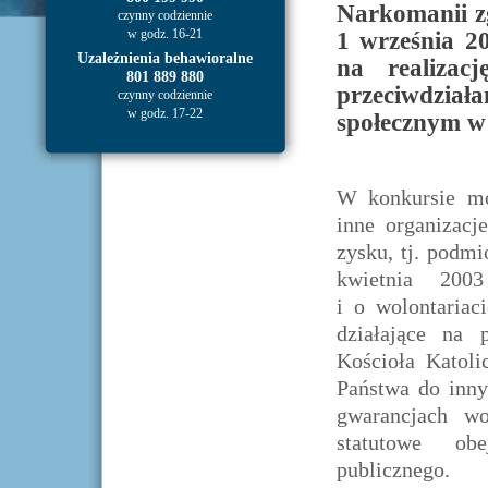
Narkomanii zg
czynny codziennie
w godz. 16-21
1 września 2
Uzależnienia behawioralne
na realiza
801 889 880
przeciwdzia
czynny codziennie
w godz. 17-22
społecznym w 
W konkursie mog
inne organizacj
zysku, tj. podm
kwietnia 2003
i o wolontariac
działające na 
Kościoła Katoli
Państwa do inn
gwarancjach wo
statutowe obe
publicznego.