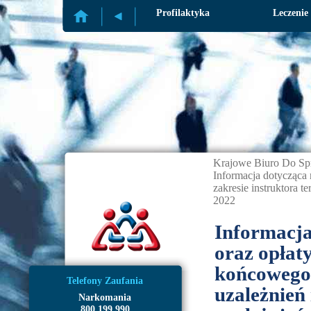
Profilaktyka
Leczenie
Krajowe Biuro Do Sp
Informacja dotycząca 
zakresie instruktora t
2022
Informacja
oraz opłat
końcowego 
Telefony Zaufania
uzależnień 
Narkomania
800 199 990