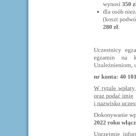
wynosi
350
z
dla osób nie
(koszt podwó
280 zł
.
Uczestnicy egz
egzamin na ko
Uzależnieniom, 
nr konta: 40 10
W tytule wpłaty
oraz podać imię
i nazwisko ucze
Dokonywanie wpł
2022 roku
włącz
Uprzejmie info