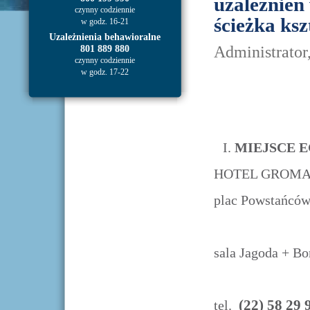
uzależnień 
czynny codziennie
ścieżka ksz
w godz. 16-21
Uzależnienia behawioralne
Administrator
801 889 880
czynny codziennie
w godz. 17-22
MIEJSCE 
HOTEL GROMA
plac Powstańcó
sala Jagoda + B
(22) 58 29
tel.