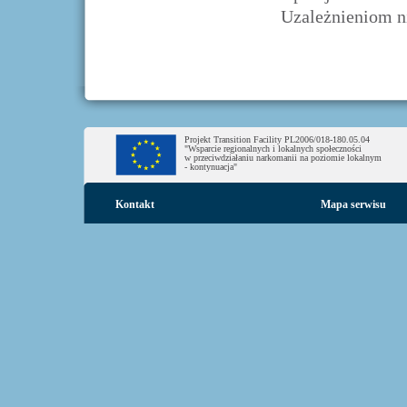
Uzależnieniom ni
Projekt Transition Facility PL2006/018-180.05.04
"Wsparcie regionalnych i lokalnych społeczności
w przeciwdziałaniu narkomanii na poziomie lokalnym
- kontynuacja"
Kontakt
Mapa serwisu