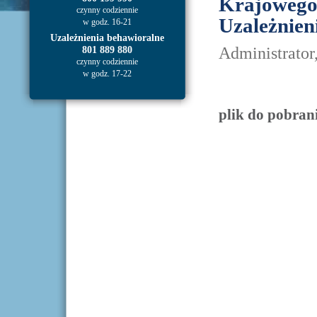
Krajowego
czynny codziennie
Uzależnien
w godz. 16-21
Uzależnienia behawioralne
Administrator
801 889 880
czynny codziennie
w godz. 17-22
plik do pobran