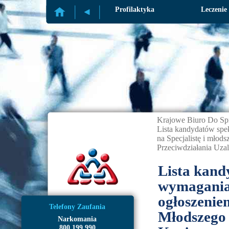
Profilaktyka
Leczenie
Krajowe Biuro Do Sp
Lista kandydatów spe
na Specjalistę i młod
Przeciwdziałania Uza
Lista kand
wymagania
ogłoszeniem
Telefony Zaufania
Młodszego 
Narkomania
800 199 990