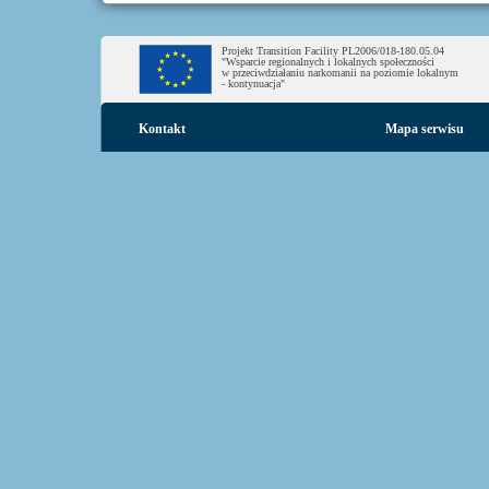
Projekt Transition Facility PL2006/018-180.05.04
"Wsparcie regionalnych i lokalnych społeczności
w przeciwdziałaniu narkomanii na poziomie lokalnym
- kontynuacja"
Kontakt
Mapa serwisu