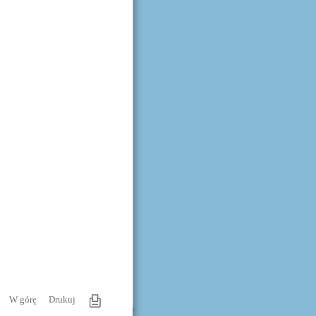
W górę
Drukuj