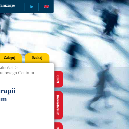
anizacje
Publikacje
Zaloguj
Szukaj
alności
>
 Krajowego Centrum
rapii
rum