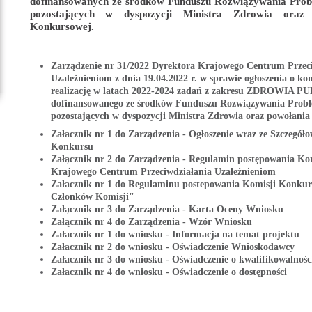
dofinansowanych ze środków Funduszu Rozwiązywania Pr
pozostających w dyspozycji Ministra Zdrowia oraz 
Konkursowej.
Zarządzenie nr 31/2022 Dyrektora Krajowego Centrum Przec
Uzależnieniom z dnia 19.04.2022 r. w sprawie ogłoszenia o k
realizację w latach 2022-2024 zadań z zakresu ZDROWIA
dofinansowanego ze środków Funduszu Rozwiązywania Pro
pozostających w dyspozycji Ministra Zdrowia oraz powołani
Załacznik nr 1 do Zarządzenia - Ogłoszenie wraz ze Szczeg
Konkursu
Załącznik nr 2 do Zarządzenia - Regulamin postępowania Ko
Krajowego Centrum Przeciwdziałania Uzależnieniom
Załacznik nr 1 do Regulaminu postepowania Komisji Konkur
Członków Komisji"
Załącznik nr 3 do Zarządzenia - Karta Oceny Wniosku
Załącznik nr 4 do Zarządzenia - Wzór Wniosku
Załacznik nr 1 do wniosku - Informacja na temat projektu
Załacznik nr 2 do wniosku - Oświadczenie Wnioskodawcy
Załacznik nr 3 do wniosku - Oświadczenie o kwalifikowalnoś
Załacznik nr 4 do wniosku - Oświadczenie o dostępności