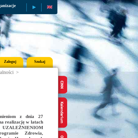
anizacje
Publikacje
Zaloguj
Szukaj
alności
>
żnieniom z dnia 27
a realizację w latach
A UZALEŻNIENIOM
gramie Zdrowia,