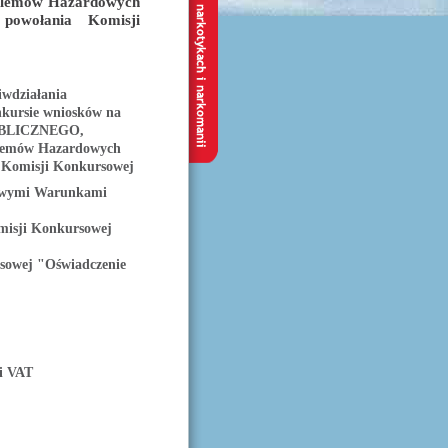
oblemów Hazardowych
powołania Komisji
iwdziałania
onkursie wniosków na
 PUBLICZNEGO,
blemów Hazardowych
a Komisji Konkursowej
ółowymi Warunkami
misji Konkursowej
sowej "Oświadczenie
ci VAT