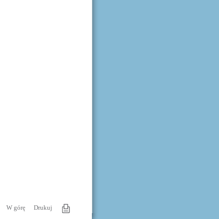
W górę
Drukuj