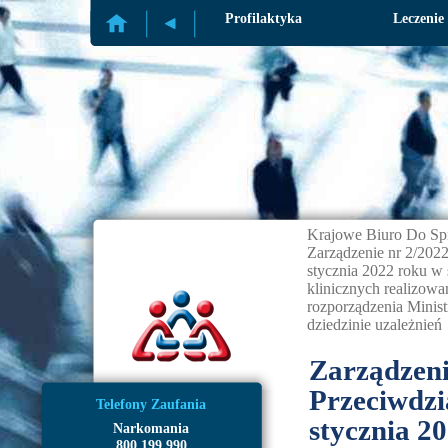
Profilaktyka
Leczenie
Krajowe Biuro Do Sp
Zarządzenie nr 2/202
stycznia 2022 roku w 
klinicznych realizowa
rozporządzenia Minist
dziedzinie uzależnień
Zarządzeni
Przeciwdzi
Telefony Zaufania
stycznia 2
Narkomania
800 199 990