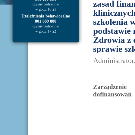
zasad fina
czynny codziennie
w godz. 16-21
klinicznyc
Uzależnienia behawioralne
szkolenia w
801 889 880
czynny codziennie
podstawie 
w godz. 17-22
Zdrowia z 
sprawie szk
Administrator
Zarządzeni
dofinansowań