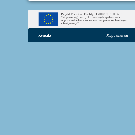
Projekt Transition Facility PL2006/018-180.05.04
"Wsparcie regionalnych i lokalnych społeczności
w przeciwdziałaniu narkomanii na poziomie lokalnym
- kontynuacja"
Kontakt
Mapa serwisu