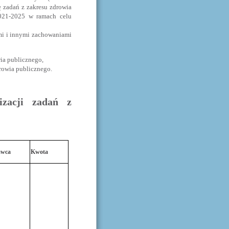
 zadań z zakresu zdrowia
021-2025 w ramach celu
mi i innymi zachowaniami
ia publicznego,
rowia publicznego.
izacji zadań z
awca
Kwota