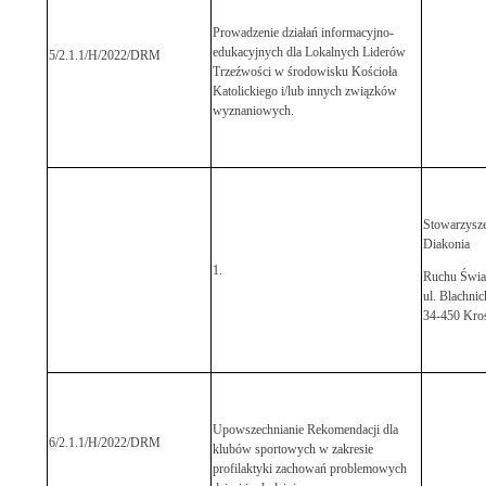
Prowadzenie działań informacyjno-
edukacyjnych dla Lokalnych Liderów
5/2.1.1/H/2022/DRM
Trzeźwości w środowisku Kościoła
Katolickiego i/lub innych związków
wyznaniowych.
Stowarzysze
Diakonia
1.
Ruchu Świat
ul. Blachnic
34-450 Kro
Upowszechnianie Rekomendacji dla
6/2.1.1/H/2022/DRM
klubów sportowych w zakresie
profilaktyki zachowań problemowych