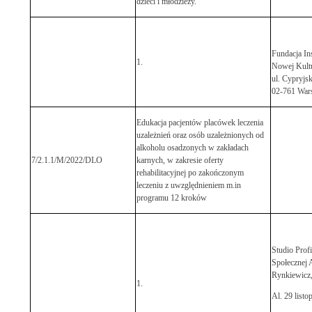
dzieci i młodzieży.
Fundacja Ins
1.
Nowej Kultu
ul. Cypryjs
02-761 War
Edukacja pacjentów placówek leczenia
uzależnień oraz osób uzależnionych od
alkoholu osadzonych w zakładach
7/2.1.1/M/2022/DLO
karnych, w zakresie oferty
rehabilitacyjnej po zakończonym
leczeniu z uwzględnieniem m.in
programu 12 kroków
Studio Profi
Społecznej
Rynkiewicz
1.
Al. 29 listo