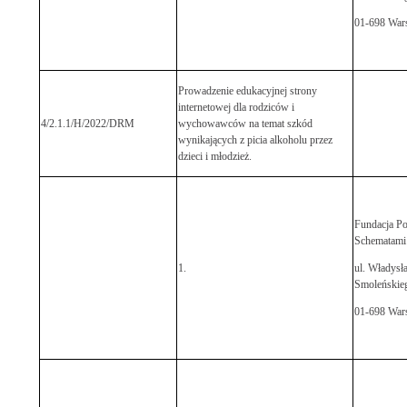
01-698 War
Prowadzenie edukacyjnej strony
internetowej dla rodziców i
4/2.1.1/H/2022/DRM
wychowawców na temat szkód
wynikających z picia alkoholu przez
dzieci i młodzież.
Fundacja Po
Schematami
1.
ul. Władysł
Smoleńskieg
01-698 War