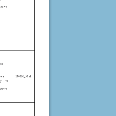
szawa
za
awa
30 000,00 zł.
o 1c/1
szawa