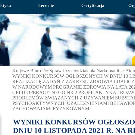
aktyka
Leczenie
Certyfikacja
Org
Krajowe Biuro Do Spraw Przeciwdziałania Narkomanii
>
Aktu
WYNIKI KONKURSÓW OGŁOSZONYCH W DNIU 10 LIST
REALIZACJĘ ZADAŃ Z ZAKRESU ZDROWIA PUBLI
W NARODOWYM PROGRAMIE ZDROWIA NA LATA 202
CELU OPERACYJNEGO NR 2 PROFILAKTYKA I ROZ
PROBLEMÓW ZWIĄZANYCH Z UŻYWANIEM SUBSTAN
PSYCHOAKTYWNYCH, UZALEŻNIENIAMI BEHAWIOR
ZACHOWANIAMI RYZYKOWNYMI
WYNIKI KONKURSÓW OGŁOSZ
DNIU 10 LISTOPADA 2021 R. NA 