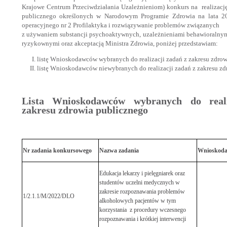
Krajowe Centrum Przeciwdziałania Uzależnieniom) konkurs na realizację
publicznego określonych w Narodowym Programie Zdrowia na lata 2
operacyjnego nr 2 Profilaktyka i rozwiązywanie problemów związanych
z używaniem substancji psychoaktywnych, uzależnieniami behawioralny
ryzykownymi oraz akceptacją Ministra Zdrowia, poniżej przedstawiam:
listę Wnioskodawców wybranych do realizacji zadań z zakresu zdrow
listę Wnioskodawców niewybranych do realizacji zadań z zakresu zd
Lista Wnioskodawców wybranych do real
zakresu zdrowia publicznego
Nr zadania konkursowego
Nazwa zadania
Wnioskod
Edukacja lekarzy i pielęgniarek oraz
studentów uczelni medycznych w
zakresie rozpoznawania problemów
1/2.1.1/M/2022/DLO
alkoholowych pacjentów w tym
korzystania z procedury wczesnego
rozpoznawania i krótkiej interwencji