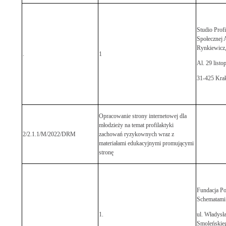
Studio Profi
Społecznej
Rynkiewicz
.
1
Al. 29 listo
31-425 Kra
Opracowanie strony internetowej dla
młodzieży na temat profilaktyki
2/2.1.1/M/2022/DRM
zachowań ryzykownych wraz z
materiałami edukacyjnymi promującymi
stronę
Fundacja Po
Schematami
1.
ul. Władysł
Smoleńskieg