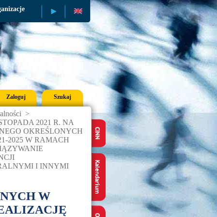
anizacje
Publikacje
Zaloguj
Szukaj
alności
>
OPADA 2021 R. NA
CZNEGO OKREŚLONYCH
1-2025 W RAMACH
WIĄZYWANIE
CJI
ALNYMI I INNYMI
ONYCH W
REALIZACJĘ