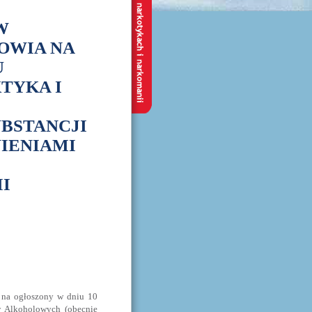
W
OWIA NA
U
TYKA I
BSTANCJI
IENIAMI
I
 na ogłoszony w dniu 10
w Alkoholowych (obecnie