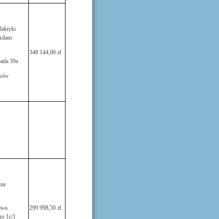
laktyki
 Adam
,
348 144,00 zł
pada 39a
ków
za
awa
299 998,50 zł
o 1c/1