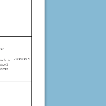
nie
200 000,00 zł
ło Życie
kiego 2
ścienko