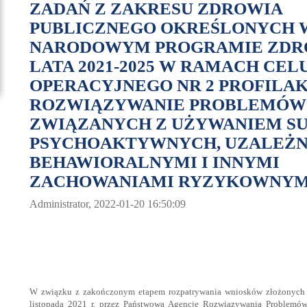
ZADAŃ Z ZAKRESU ZDROWIA
PUBLICZNEGO OKREŚLONYCH 
NARODOWYM PROGRAMIE ZDR
LATA 2021-2025 W RAMACH CEL
OPERACYJNEGO NR 2 PROFILAK
ROZWIĄZYWANIE PROBLEMÓW
ZWIĄZANYCH Z UŻYWANIEM SU
PSYCHOAKTYWNYCH, UZALEŻN
BEHAWIORALNYMI I INNYMI
ZACHOWANIAMI RYZYKOWNYM
Administrator, 2022-01-20 16:50:09
W związku z zakończonym etapem rozpatrywania wniosków złożonych
listopada 2021 r. przez Państwową Agencję Rozwiązywania Problemó