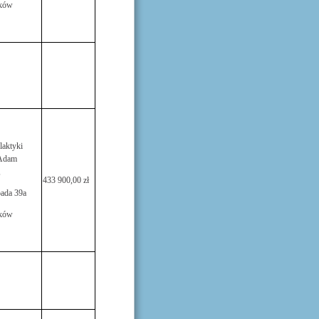
ków
laktyki
 Adam
,
433 900,00 zł
pada 39a
ków