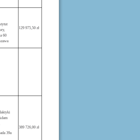
tytut
129 975,50 zł
ry,
ka 60
szawa
laktyki
 Adam
,
389 726,00 zł
pada 39a