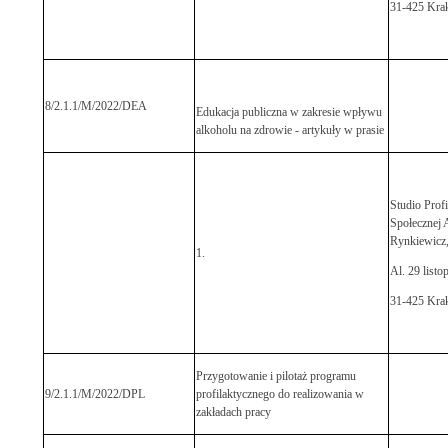
31-425 Kra
8/2.1.1/M/2022/DEA
Edukacja publiczna w zakresie wpływu
alkoholu na zdrowie - artykuły w prasie
Studio Profi
Społecznej
Rynkiewicz
1.
Al. 29 listo
31-425 Kra
Przygotowanie i pilotaż programu
9/2.1.1/M/2022/DPL
profilaktycznego do realizowania w
zakładach pracy