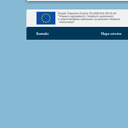
Projekt Transition Facility PL2006/018-180.05.04
"Wsparcie regionalnych i lokalnych społeczności
w przeciwdziałaniu narkomanii na poziomie lokalnym
- kontynuacja"
Kontakt
Mapa serwisu