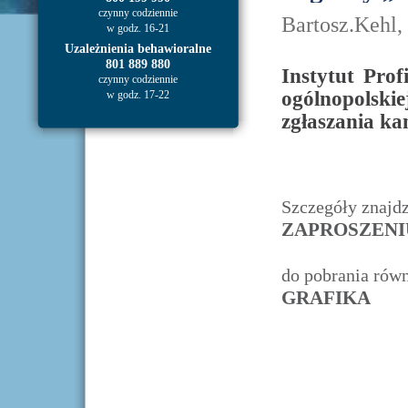
czynny codziennie
Bartosz.Kehl,
w godz. 16-21
Uzależnienia behawioralne
801 889 880
Instytut Prof
czynny codziennie
ogólnopolski
w godz. 17-22
zgłaszania k
Szczegóły znajd
ZAPROSZENI
do pobrania równ
GRAFIKA