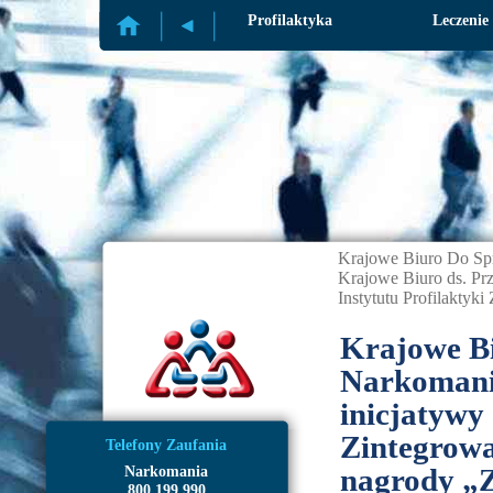
Profilaktyka
Leczenie
Krajowe Biuro Do Sp
Krajowe Biuro ds. Prz
Instytutu Profilaktyk
Krajowe Bi
Narkomanii
inicjatywy 
Zintegrowa
Telefony Zaufania
nagrody „
Narkomania
800 199 990