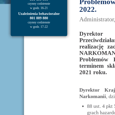
Problemów
czynny codziennie
2022.
w godz. 16-21
Uzależnienia behawioralne
Administrator
801 889 880
czynny codziennie
w godz. 17-22
Dyrektor
Przeciwdzia
realizację 
NARKOMANII 
Problemów 
terminem sk
2021 roku.
Dyrektor Kra
Narkomanii
, dz
88 ust. 4 pkt 
grach hazardo