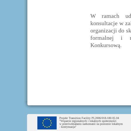
W ramach udz
konsultacje w z
organizacji do s
formalnej i m
Konkursową.
Projekt Transition Facility PL2006/018-180.05.04
"Wsparcie regionalnych i lokalnych społeczności
w przeciwdziałaniu narkomanii na poziomie lokalnym
- kontynuacja"