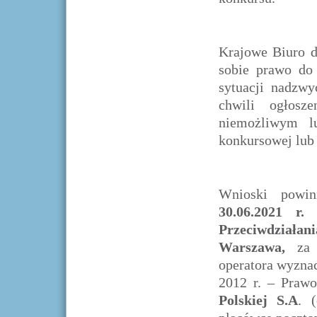
Krajowe Biuro d
sobie prawo do 
sytuacji nadzwy
chwili ogłosz
niemożliwym lu
konkursowej lub 
Wnioski powi
30.06.2021 r.
Przeciwdziałan
Warszawa,
za p
operatora wyzna
2012 r. – Prawo
Polskiej S.A
. 