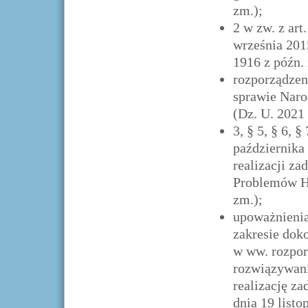
zm.);
2 w zw. z art.
września 2015
1916 z późn. 
rozporządzen
sprawie Naro
(Dz. U. 2021 
3, § 5, § 6, 
października
realizacji z
Problemów Ha
zm.);
upoważnienia
zakresie dok
w ww. rozpor
rozwiązywani
realizację za
dnia 19 listo