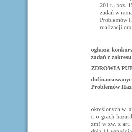
201 r., poz. 
zadań w ram
Problemów Ha
realizacji or
ogłasza konkurs
zadań z zakresu
ZDROWIA PU
dofinansowan
Problemów Haz
określonych w ar
r. o grach hazar
zm) w zw. z art. 
dnia 11 września