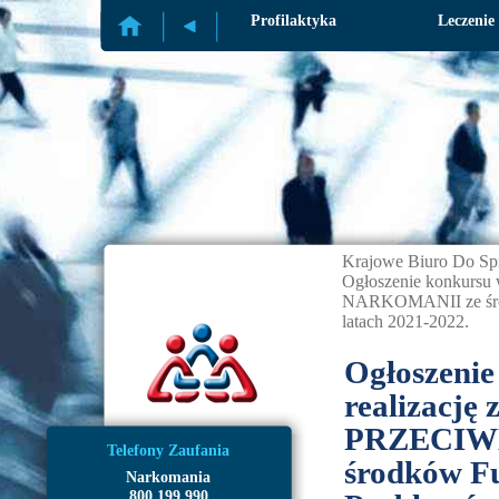
Profilaktyka
Leczenie
Krajowe Biuro Do Sp
Ogłoszenie konkursu
NARKOMANII ze śro
latach 2021-2022.
Ogłoszenie
realizację 
PRZECIW
Telefony Zaufania
środków F
Narkomania
800 199 990