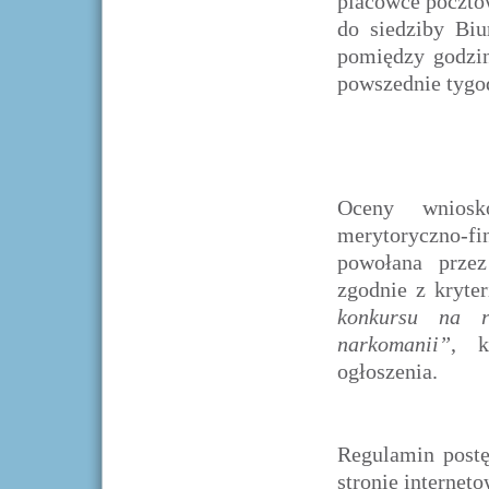
placówce poczto
do siedziby Bi
pomiędzy godzin
powszednie tygod
Oceny wniosk
merytoryczno
powołana przez
zgodnie z kryte
konkursu na re
narkomanii”
, k
ogłoszenia.
Regulamin postę
stronie internet