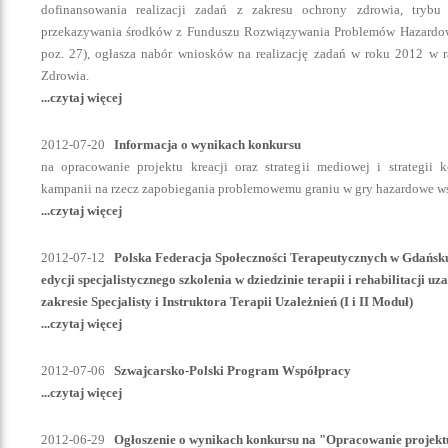
dofinansowania realizacji zadań z zakresu ochrony zdrowia, trybu
przekazywania środków z Funduszu Rozwiązywania Problemów Hazardowyc
poz. 27), ogłasza nabór wniosków na realizację zadań w roku 2012 w 
Zdrowia.
...czytaj więcej
2012-07-20
Informacja o wynikach konkursu
na opracowanie projektu kreacji oraz strategii mediowej i strategii 
kampanii na rzecz zapobiegania problemowemu graniu w gry hazardowe w
...czytaj więcej
2012-07-12
Polska Federacja Społeczności Terapeutycznych w Gdańsku
edycji specjalistycznego szkolenia w dziedzinie terapii i rehabilitacji u
zakresie Specjalisty i Instruktora Terapii Uzależnień (I i II Moduł)
...czytaj więcej
2012-07-06
Szwajcarsko-Polski Program Współpracy
...czytaj więcej
2012-06-29
Ogłoszenie o wynikach konkursu na "Opracowanie projektu 