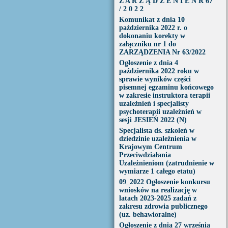
Z A R Z Ą D Z E N I E N R 67
/ 2 0 2 2
Komunikat z dnia 10
października 2022 r. o
dokonaniu korekty w
załączniku nr 1 do
ZARZĄDZENIA Nr 63/2022
Ogłoszenie z dnia 4
października 2022 roku w
sprawie wyników części
pisemnej egzaminu końcowego
w zakresie instruktora terapii
uzależnień i specjalisty
psychoterapii uzależnień w
sesji JESIEŃ 2022 (N)
Specjalista ds. szkoleń w
dziedzinie uzależnienia w
Krajowym Centrum
Przeciwdziałania
Uzależnieniom (zatrudnienie w
wymiarze 1 całego etatu)
09_2022 Ogłoszenie konkursu
wniosków na realizację w
latach 2023-2025 zadań z
zakresu zdrowia publicznego
(uz. behawioralne)
Ogłoszenie z dnia 27 września