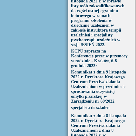
listopada 2022 r. w sprawie
listy osób zakwalifikowanych
do części ustnej egzaminu
końcowego w ramach
programu szkolenia w
dziedzinie uzależnień w
zakresie instruktora terapii
uzależnień i specjalisty
psychoterapii uzależnień w
sesji JESIEŃ 2022.
KCPU zaprasza na
Konferencję przeciw przemocy
w rodzinie - Kraków, 6-8
grudnia 2022r
Komunikat z dnia 9 listopada
2022 r. Dyrektora Krajowego
Centrum Przeciwdziałania
Uzależnieniom w przedmiocie
sprostowania oczywistej
omyłki pisarskiej w
Zarządzeniu nr 69/2022
specjalista ds szkolen
Komunikat z dnia 8 listopada
2022 r. Dyrektora Krajowego
Centrum Przeciwdziałania
Uzależnieniom z dnia 8
listopada 2022 r. w