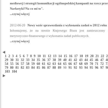
mediowej i strategii komunikacji ogólnopolskiej kampanii na rzecz prz
Narkotyki?Na co mi to".
...czytaj więcej
2012-06-20
Nowy wzór sprawozdania z wykonania zadań w 2012 roku
Informujemy, że na stronie Krajowego Biura jest zamieszczony
merytoryczno-finansowego z wykonania zadań publicznych.
...czytaj więcej
1
2
3
4
5
6
7
8
9
10
11
12
13
14
15
16
17
18
19
20
21
22
29
30
31
32
33
34
35
36
37
38
39
40
41
42
43
44
45
46
47
54
55
56
57
58
59
60
61
62
63
64
65
66
67
68
69
70
71
72
79
80
81
82
83
84
85
86
87
88
89
90
91
92
93
94
95
96
97
103
104