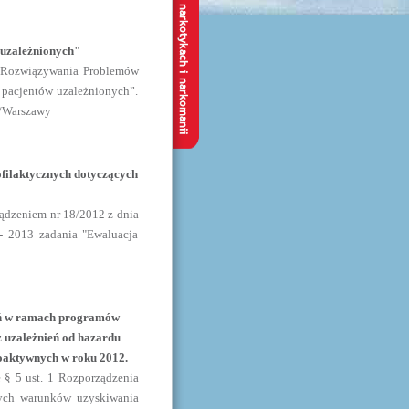
 uzależnionych"
a Rozwiązywania Problemów
 pacjentów uzależnionych”.
k/Warszawy
filaktycznych dotyczących
ządzeniem nr 18/2012 z dnia
 - 2013 zadania "Ewaluacja
dań w ramach programów
 uzależnień od hazardu
hoaktywnych w roku 2012.
 § 5 ust. 1 Rozporządzenia
wych warunków uzyskiwania