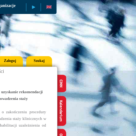
anizacje
Publikacje
Zaloguj
Szukaj
ci
a uzyskanie rekomendacji
rowadzenia staży
e o zakończeniu procedury
dzenia staży klinicznych w
habilitacji uzależnienia od