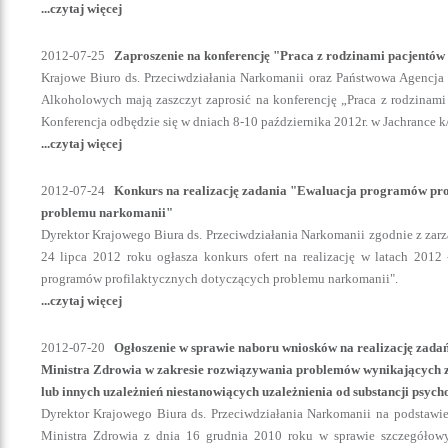
...czytaj więcej
2012-07-25
Zaproszenie na konferencję "Praca z rodzinami pacjentów
Krajowe Biuro ds. Przeciwdziałania Narkomanii oraz Państwowa Agencj
Alkoholowych mają zaszczyt zaprosić na konferencję „Praca z rodzinami
Konferencja odbędzie się w dniach 8-10 października 2012r. w Jachrance 
...czytaj więcej
2012-07-24
Konkurs na realizację zadania "Ewaluacja programów pro
problemu narkomanii"
Dyrektor Krajowego Biura ds. Przeciwdziałania Narkomanii zgodnie z zar
24 lipca 2012 roku ogłasza konkurs ofert na realizację w latach 2012
programów profilaktycznych dotyczących problemu narkomanii".
...czytaj więcej
2012-07-20
Ogłoszenie w sprawie naboru wniosków na realizację za
Ministra Zdrowia w zakresie rozwiązywania problemów wynikających z
lub innych uzależnień niestanowiących uzależnienia od substancji psyc
Dyrektor Krajowego Biura ds. Przeciwdziałania Narkomanii na podstawie
Ministra Zdrowia z dnia 16 grudnia 2010 roku w sprawie szczegóło