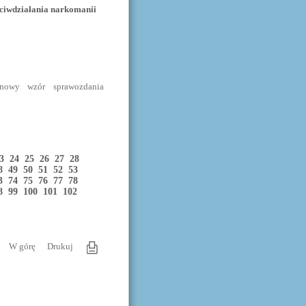
eciwdziałania narkomanii
 nowy wzór sprawozdania
23
24
25
26
27
28
48
49
50
51
52
53
73
74
75
76
77
78
98
99
100
101
102
W górę
Drukuj