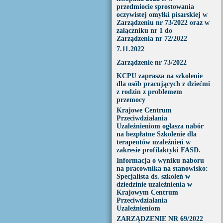
przedmiocie sprostowania
oczywistej omyłki pisarskiej w
Zarządzeniu nr 73/2022 oraz w
załączniku nr 1 do
Zarządzenia nr 72/2022
7.11.2022
Zarządzenie nr 73/2022
KCPU zaprasza na szkolenie
dla osób pracujących z dziećmi
z rodzin z problemem
przemocy
Krajowe Centrum
Przeciwdziałania
Uzależnieniom ogłasza nabór
na bezpłatne Szkolenie dla
terapeutów uzależnień w
zakresie profilaktyki FASD.
Informacja o wyniku naboru
na pracownika na stanowisko:
Specjalista ds. szkoleń w
dziedzinie uzależnienia w
Krajowym Centrum
Przeciwdziałania
Uzależnieniom
ZARZĄDZENIE NR 69/2022