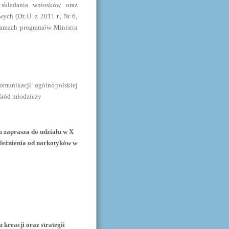
 składania wniosków oraz
h (Dz.U. z 2011 r., Nr 6,
ramach programów Ministra
komunikacji ogólnopolskiej
śród młodzieży
 zaprasza do udziału w X
zależnienia od narkotyków w
kreacji oraz strategii