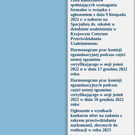
Lista kandydatów
spełniających wymagania
formalne w związku z
ogłoszeniem z dnia 9 listopada
2022 r. o naborze na
Specjalistę ds. szkoleń w
dziedzinie uzależnienia w
Krajowym Centrum
Przeciwdziałania
Uzależnieniom:
Harmonogram prac komisji
egzaminacyjnej podczas części
ustnej egzaminu
certyfikującego w sesji jesień
2022 n w dniu 17 grudnia 2022
roku.
Harmonogram prac komisji
egzaminacyjnych podczas
części ustnej egzaminu
certyfikującego w sesji jesień
2022 w dniu 10 grudnia 2022
roku
Ogłoszenie o wynikach
konkursu ofert na zadania z
zakresu przeciwdziałania
narkomanii, zleconych do
realizacji w roku 2023