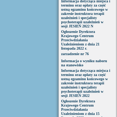
Informacja dotycząca miejsca i
terminu oraz opłaty za część
ustną egzaminu końcowego w
zakresie instruktora terapii
uzależnień i specjalisty
psychoterapii uzależnień w
sesji JESIEŃ 2022 N
Ogłoszenie Dyrektora
Krajowego Centrum
Przeciwdziałania
Uzależnieniom z dnia 21
listopada 2022 r.
zarzadzenie nr 76
Informacja o wyniku naboru
na stanowisko
Informacja dotycząca miejsca i
terminu oraz opłaty za część
ustną egzaminu końcowego w
zakresie instruktora terapii
uzależnień i specjalisty
psychoterapii uzależnień w
sesji JESIEŃ 2022
Ogłoszenie Dyrektora
Krajowego Centrum
Przeciwdziałania
Uzależnieniom z dnia 15