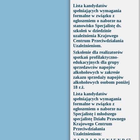
Lista kandydatów
spełniających wymagania
formalne w związku z
ogłoszeniem o naborze na
stanowisko Specjalistę ds.
szkoleń w dziedzinie
uzależnienia Krajowego
Centrum Przeciwdziałania
Uzależnieniom.
Szkolenie dla realizatorów
spotkań profilaktyczno-
edukacyjnych dla grupy
sprzedawców napojów
alkoholowych w zakresie
zakazu sprzedaży napojów
alkoholowych osobom poniżej
18 r.ż.
Lista kandydatów
spełniających wymagania
formalne w związku z
ogłoszeniem o naborze na
Specjalistę i młodszego
specjalistę Działu Prawnego
Krajowego Centrum
Przeciwdziałania
Uzależnieniom: