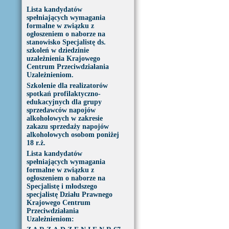
Lista kandydatów
spełniających wymagania
formalne w związku z
ogłoszeniem o naborze na
stanowisko Specjalistę ds.
szkoleń w dziedzinie
uzależnienia Krajowego
Centrum Przeciwdziałania
Uzależnieniom.
Szkolenie dla realizatorów
spotkań profilaktyczno-
edukacyjnych dla grupy
sprzedawców napojów
alkoholowych w zakresie
zakazu sprzedaży napojów
alkoholowych osobom poniżej
18 r.ż.
Lista kandydatów
spełniających wymagania
formalne w związku z
ogłoszeniem o naborze na
Specjalistę i młodszego
specjalistę Działu Prawnego
Krajowego Centrum
Przeciwdziałania
Uzależnieniom: