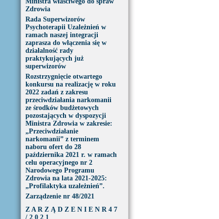
Ministra właściwego do spraw
Zdrowia
Rada Superwizorów
Psychoterapii Uzależnień w
ramach naszej integracji
zaprasza do włączenia się w
działalność rady
praktykujących już
superwizorów
Rozstrzygnięcie otwartego
konkursu na realizację w roku
2022 zadań z zakresu
przeciwdziałania narkomanii
ze środków budżetowych
pozostających w dyspozycji
Ministra Zdrowia w zakresie:
„Przeciwdziałanie
narkomanii” z terminem
naboru ofert do 28
października 2021 r. w ramach
celu operacyjnego nr 2
Narodowego Programu
Zdrowia na lata 2021-2025:
„Profilaktyka uzależnień”.
Zarządzenie nr 48/2021
Z A R Z Ą D Z E N I E N R 4 7
/ 2 0 2 1