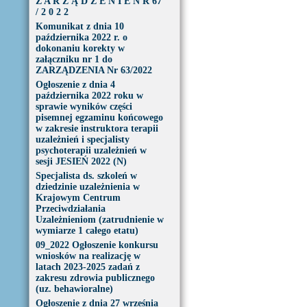
Z A R Z Ą D Z E N I E N R 67
/ 2 0 2 2
Komunikat z dnia 10
października 2022 r. o
dokonaniu korekty w
załączniku nr 1 do
ZARZĄDZENIA Nr 63/2022
Ogłoszenie z dnia 4
października 2022 roku w
sprawie wyników części
pisemnej egzaminu końcowego
w zakresie instruktora terapii
uzależnień i specjalisty
psychoterapii uzależnień w
sesji JESIEŃ 2022 (N)
Specjalista ds. szkoleń w
dziedzinie uzależnienia w
Krajowym Centrum
Przeciwdziałania
Uzależnieniom (zatrudnienie w
wymiarze 1 całego etatu)
09_2022 Ogłoszenie konkursu
wniosków na realizację w
latach 2023-2025 zadań z
zakresu zdrowia publicznego
(uz. behawioralne)
Ogłoszenie z dnia 27 września