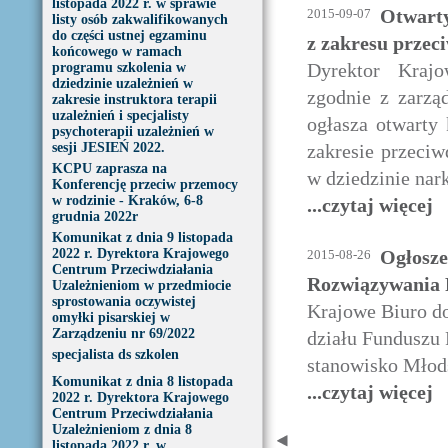
listopada 2022 r. w sprawie
Otwarty
2015-09-07
listy osób zakwalifikowanych
do części ustnej egzaminu
z zakresu przec
końcowego w ramach
Dyrektor Krajo
programu szkolenia w
dziedzinie uzależnień w
zgodnie z zarzą
zakresie instruktora terapii
uzależnień i specjalisty
ogłasza otwarty
psychoterapii uzależnień w
sesji JESIEŃ 2022.
zakresie przeci
KCPU zaprasza na
w dziedzinie nar
Konferencję przeciw przemocy
w rodzinie - Kraków, 6-8
...czytaj więcej
grudnia 2022r
Komunikat z dnia 9 listopada
2022 r. Dyrektora Krajowego
Ogłosze
2015-08-26
Centrum Przeciwdziałania
Rozwiązywania
Uzależnieniom w przedmiocie
sprostowania oczywistej
Krajowe Biuro d
omyłki pisarskiej w
Zarządzeniu nr 69/2022
działu Funduszu
specjalista ds szkolen
stanowisko Młods
Komunikat z dnia 8 listopada
...czytaj więcej
2022 r. Dyrektora Krajowego
Centrum Przeciwdziałania
Uzależnieniom z dnia 8
listopada 2022 r. w