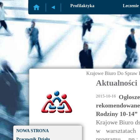
Profilaktyka
Leczenie
Krajowe Biuro Do Spraw P
Aktualności
Ogłosze
2015-10-16
rekomendowane
Rodziny 10-14”
Krajowe Biuro ds
w warsztatach
NOWA STRONA
programu pn.
Pracownik Działu