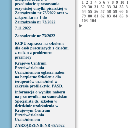
1
2
3
4
5
6
7
8
9
10
przedmiocie sprostowania
29
30
31
32
33
34
35
oczywistej omyłki pisarskiej w
54
55
56
57
58
59
60
Zarządzeniu nr 73/2022 oraz w
79
80
81
82
83
84
85
załączniku nr 1 do
103
104
Zarządzenia nr 72/2022
7.11.2022
Zarządzenie nr 73/2022
KCPU zaprasza na szkolenie
dla osób pracujących z dziećmi
z rodzin z problemem
przemocy
Krajowe Centrum
Przeciwdziałania
Uzależnieniom ogłasza nabór
na bezpłatne Szkolenie dla
terapeutów uzależnień w
zakresie profilaktyki FASD.
Informacja o wyniku naboru
na pracownika na stanowisko:
Specjalista ds. szkoleń w
dziedzinie uzależnienia w
Krajowym Centrum
Przeciwdziałania
Uzależnieniom
ZARZĄDZENIE NR 69/2022