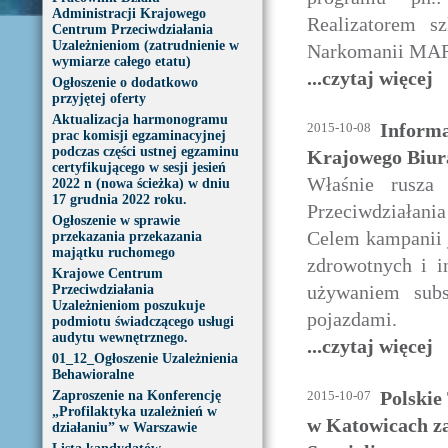
Administracji Krajowego
Realizatorem s
Centrum Przeciwdziałania
Uzależnieniom (zatrudnienie w
Narkomanii M
wymiarze całego etatu)
...czytaj więcej
Ogłoszenie o dodatkowo
przyjętej oferty
Aktualizacja harmonogramu
Informa
2015-10-08
prac komisji egzaminacyjnej
podczas części ustnej egzaminu
Krajowego Biur
certyfikującego w sesji jesień
Właśnie rusza
2022 n (nowa ścieżka) w dniu
17 grudnia 2022 roku.
Przeciwdziałan
Ogłoszenie w sprawie
Celem kampanii 
przekazania przekazania
majątku ruchomego
zdrowotnych i i
Krajowe Centrum
używaniem subs
Przeciwdziałania
Uzależnieniom poszukuje
pojazdami.
podmiotu świadczącego usługi
audytu wewnętrznego.
...czytaj więcej
01_12_Ogłoszenie Uzależnienia
Behawioralne
Polskie
Zaproszenie na Konferencję
2015-10-07
„Profilaktyka uzależnień w
w Katowicach za
działaniu” w Warszawie