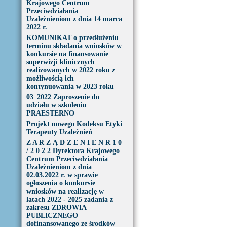
Krajowego Centrum
Przeciwdziałania
Uzależnieniom z dnia 14 marca
2022 r.
KOMUNIKAT o przedłużeniu
terminu składania wniosków w
konkursie na finansowanie
superwizji klinicznych
realizowanych w 2022 roku z
możliwością ich
kontynuowania w 2023 roku
03_2022 Zaproszenie do
udziału w szkoleniu
PRAESTERNO
Projekt nowego Kodeksu Etyki
Terapeuty Uzależnień
Z A R Z Ą D Z E N I E N R 1 0
/ 2 0 2 2 Dyrektora Krajowego
Centrum Przeciwdziałania
Uzależnieniom z dnia
02.03.2022 r. w sprawie
ogłoszenia o konkursie
wniosków na realizację w
latach 2022 - 2025 zadania z
zakresu ZDROWIA
PUBLICZNEGO
dofinansowanego ze środków