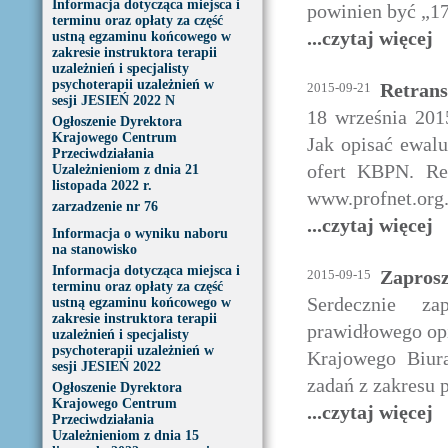
Informacja dotycząca miejsca i
powinien być „17
terminu oraz opłaty za część
...czytaj więcej
ustną egzaminu końcowego w
zakresie instruktora terapii
uzależnień i specjalisty
psychoterapii uzależnień w
Retrans
2015-09-21
sesji JESIEŃ 2022 N
18 września 201
Ogłoszenie Dyrektora
Krajowego Centrum
Jak opisać ewal
Przeciwdziałania
ofert KBPN. Ret
Uzależnieniom z dnia 21
listopada 2022 r.
www.profnet.org.
zarzadzenie nr 76
...czytaj więcej
Informacja o wyniku naboru
na stanowisko
Informacja dotycząca miejsca i
Zaprosz
2015-09-15
terminu oraz opłaty za część
Serdecznie za
ustną egzaminu końcowego w
zakresie instruktora terapii
prawidłowego op
uzależnień i specjalisty
psychoterapii uzależnień w
Krajowego Biura
sesji JESIEŃ 2022
zadań z zakresu 
Ogłoszenie Dyrektora
Krajowego Centrum
...czytaj więcej
Przeciwdziałania
Uzależnieniom z dnia 15