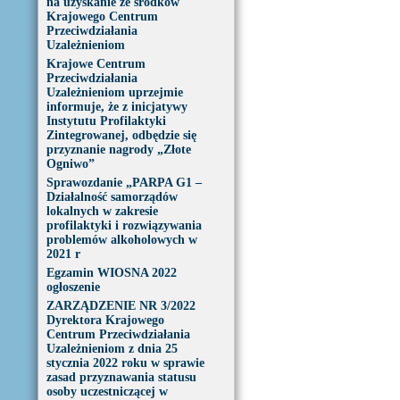
na uzyskanie ze środków
Krajowego Centrum
Przeciwdziałania
Uzależnieniom
Krajowe Centrum
Przeciwdziałania
Uzależnieniom uprzejmie
informuje, że z inicjatywy
Instytutu Profilaktyki
Zintegrowanej, odbędzie się
przyznanie nagrody „Złote
Ogniwo”
Sprawozdanie „PARPA G1 –
Działalność samorządów
lokalnych w zakresie
profilaktyki i rozwiązywania
problemów alkoholowych w
2021 r
Egzamin WIOSNA 2022
ogłoszenie
ZARZĄDZENIE NR 3/2022
Dyrektora Krajowego
Centrum Przeciwdziałania
Uzależnieniom z dnia 25
stycznia 2022 roku w sprawie
zasad przyznawania statusu
osoby uczestniczącej w