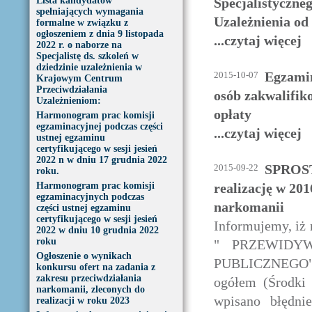
Lista kandydatów
Specjalistyczneg
spełniających wymagania
Uzależnienia o
formalne w związku z
ogłoszeniem z dnia 9 listopada
...czytaj więcej
2022 r. o naborze na
Specjalistę ds. szkoleń w
dziedzinie uzależnienia w
Egzamin
2015-10-07
Krajowym Centrum
Przeciwdziałania
osób zakwalifik
Uzależnieniom:
opłaty
Harmonogram prac komisji
egzaminacyjnej podczas części
...czytaj więcej
ustnej egzaminu
certyfikującego w sesji jesień
2022 n w dniu 17 grudnia 2022
SPROST
2015-09-22
roku.
Harmonogram prac komisji
realizację w 20
egzaminacyjnych podczas
narkomanii
części ustnej egzaminu
certyfikującego w sesji jesień
Informujemy, iż 
2022 w dniu 10 grudnia 2022
roku
" PRZEWIDY
Ogłoszenie o wynikach
PUBLICZNEGO", 
konkursu ofert na zadania z
zakresu przeciwdziałania
ogółem (Środki 
narkomanii, zleconych do
wpisano błędni
realizacji w roku 2023