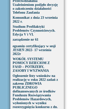
Przeciwdziałania
Uzależnieniom podjęło decyzję
o zakończeniu działalności
Telefonu Zaufania
Komunikat z dnia 23 września
2022 r.
Studium Profilaktyki
Problemów Czynnościowych.
Edycja V i VI.
zarządzenie nr 61
egzamin certyfikujący w sesji
JESIEŃ 2022- 17 września
2022r
WOKÓŁ SYSTEMU
POMOCY DZIECIOM Z
FASD – POTRZEBY,
ZASOBY I WYZWANIA
Ogłoszenie listy wniosków na
realizację w roku 2022 zadań z
zakresu ZDROWIA
PUBLICZNEGO
dofinansowanych ze środków
Funduszu Rozwiązywania
Problemów Hazardowych,
wyłonionych w wyniku
rozstrzygnięcia konkursu z dn.