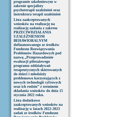
programie szkoleniowym w
zakresie specjalisty
psychoterapii uzależnień oraz
instruktora terapii uzależnień
Lista zaakceptowanych
wniosków na realizację na
realizację zadania z zakresu
PRZECIWDZIAŁANIA
UZALEŻNIENIOM
BEHAWIORALNYM
dofinansowanego ze środków
Funduszu Rozwiązywania
Problemów Hazardowych pod
nazwą „Przeprowadzenie
ewaluacji pilotażowego
programu oddziaływań
terapeutycznych skierowanych
do dzieci i młodzieży
problemowo korzystających z
nowych technologii cyfrowych
oraz ich rodzin” z terminem
składania wniosków do dnia 15
stycznia 2022 roku.
Lista dodatkowo
zaakceptowanych wniosków na
realizację w latach 2022-2023
zadań ze środków Funduszu