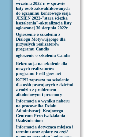
września 2022 r. w sprawie
listy osób zakwalifikowanych
do egzaminu końcowego sesja
JESIEŃ 2022-"stara ścieżka
kształcenia"-aktualizacja listy
ogłoszonej 30 sierpnia 2022r.
Ogłoszenie o szkoleniu z
Dialogu Motywującego dla
przyszłych realizatorów
programu Candis
ogłoszenie o szkoleniu Candis
Rekrutacja na szkolenie dla
nowych realizatorów
programu FreD goes net
KCPU zaprasza na szkolenie
dla osób pracujących z dziećmi
z rodzin z problemem
alkoholowym i przemocy
Informacja o wyniku naboru
na pracownika Działu
Administracji Krajowego
Centrum Przeciwdziałania
Uzależnieniom
Informacja dotycząca miejsca i
terminu oraz opłaty za część
pisemną egzaminu końcowego