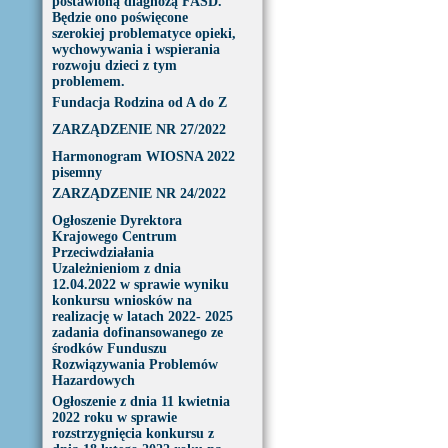
postawioną diagnozą FASD.
Będzie ono poświęcone
szerokiej problematyce opieki,
wychowywania i wspierania
rozwoju dzieci z tym
problemem.
Fundacja Rodzina od A do Z
ZARZĄDZENIE NR 27/2022
Harmonogram WIOSNA 2022
pisemny
ZARZĄDZENIE NR 24/2022
Ogłoszenie Dyrektora
Krajowego Centrum
Przeciwdziałania
Uzależnieniom z dnia
12.04.2022 w sprawie wyniku
konkursu wniosków na
realizację w latach 2022- 2025
zadania dofinansowanego ze
środków Funduszu
Rozwiązywania Problemów
Hazardowych
Ogłoszenie z dnia 11 kwietnia
2022 roku w sprawie
rozstrzygnięcia konkursu z