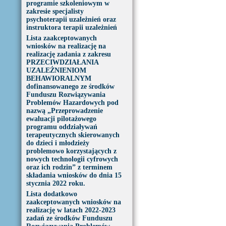
programie szkoleniowym w
zakresie specjalisty
psychoterapii uzależnień oraz
instruktora terapii uzależnień
Lista zaakceptowanych
wniosków na realizację na
realizację zadania z zakresu
PRZECIWDZIAŁANIA
UZALEŻNIENIOM
BEHAWIORALNYM
dofinansowanego ze środków
Funduszu Rozwiązywania
Problemów Hazardowych pod
nazwą „Przeprowadzenie
ewaluacji pilotażowego
programu oddziaływań
terapeutycznych skierowanych
do dzieci i młodzieży
problemowo korzystających z
nowych technologii cyfrowych
oraz ich rodzin” z terminem
składania wniosków do dnia 15
stycznia 2022 roku.
Lista dodatkowo
zaakceptowanych wniosków na
realizację w latach 2022-2023
zadań ze środków Funduszu