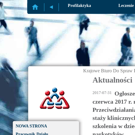
Profilaktyka
Leczenie
Krajowe Biuro Do Spraw P
Aktualności
Ogłosze
2017-07-31
czerwca 2017 r.
Przeciwdziałani
staży kliniczny
szkolenia w dzied
NOWA STRONA
narkotyków
Pracownik Działu