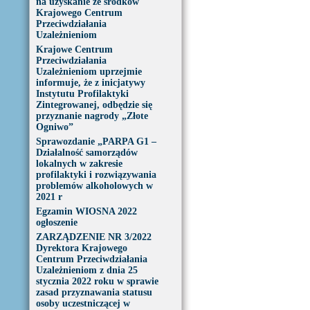
na uzyskanie ze środków
Krajowego Centrum
Przeciwdziałania
Uzależnieniom
Krajowe Centrum
Przeciwdziałania
Uzależnieniom uprzejmie
informuje, że z inicjatywy
Instytutu Profilaktyki
Zintegrowanej, odbędzie się
przyznanie nagrody „Złote
Ogniwo”
Sprawozdanie „PARPA G1 –
Działalność samorządów
lokalnych w zakresie
profilaktyki i rozwiązywania
problemów alkoholowych w
2021 r
Egzamin WIOSNA 2022
ogłoszenie
ZARZĄDZENIE NR 3/2022
Dyrektora Krajowego
Centrum Przeciwdziałania
Uzależnieniom z dnia 25
stycznia 2022 roku w sprawie
zasad przyznawania statusu
osoby uczestniczącej w