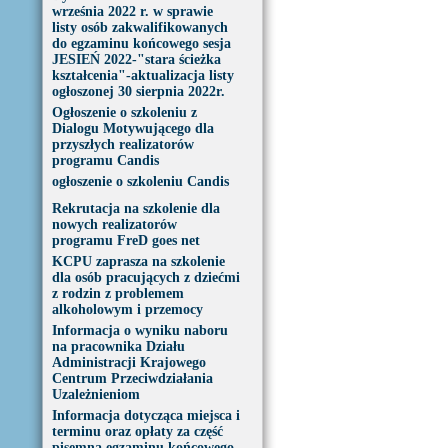
września 2022 r. w sprawie
listy osób zakwalifikowanych
do egzaminu końcowego sesja
JESIEŃ 2022-"stara ścieżka
kształcenia"-aktualizacja listy
ogłoszonej 30 sierpnia 2022r.
Ogłoszenie o szkoleniu z
Dialogu Motywującego dla
przyszłych realizatorów
programu Candis
ogłoszenie o szkoleniu Candis
Rekrutacja na szkolenie dla
nowych realizatorów
programu FreD goes net
KCPU zaprasza na szkolenie
dla osób pracujących z dziećmi
z rodzin z problemem
alkoholowym i przemocy
Informacja o wyniku naboru
na pracownika Działu
Administracji Krajowego
Centrum Przeciwdziałania
Uzależnieniom
Informacja dotycząca miejsca i
terminu oraz opłaty za część
pisemną egzaminu końcowego