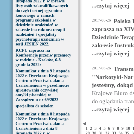
listopada 2022 r. w sprawie
...czytaj więcej
listy osób zakwalifikowanych
do części ustnej egzaminu
końcowego w ramach
Polska 
programu szkolenia w
2017-06-26
dziedzinie uzależnień w
zaprasza na XIV
zakresie instruktora terapii
uzależnień i specjalisty
Dziedzinie Terap
psychoterapii uzależnień w
sesji JESIEŃ 2022.
zakresie Instruk
KCPU zaprasza na
...czytaj więcej
Konferencję przeciw przemocy
w rodzinie - Kraków, 6-8
grudnia 2022r
Transmi
2017-06-26
Komunikat z dnia 9 listopada
2022 r. Dyrektora Krajowego
"Narkotyki-Nark
Centrum Przeciwdziałania
jesteśmy, dokąd
Uzależnieniom w przedmiocie
sprostowania oczywistej
Krajowe Biuro ds
omyłki pisarskiej w
Zarządzeniu nr 69/2022
do oglądania tra
specjalista ds szkolen
...czytaj więcej
Komunikat z dnia 8 listopada
2022 r. Dyrektora Krajowego
Centrum Przeciwdziałania
Uzależnieniom z dnia 8
1
2
3
4
5
6
7
8
9
10
listopada 2022 r. w
29
30
31
32
33
34
35