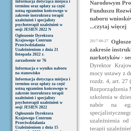
Informacja dotycząca miejsca i
Narodowym Prog
terminu oraz opłaty za część
Funduszu Rozwi
ustną egzaminu końcowego w
zakresie instruktora terapii
naboru wniosków
uzależnień i specjalisty
psychoterapii uzależnień w
...czytaj więcej
sesji JESIEŃ 2022 N
Ogłoszenie Dyrektora
Krajowego Centrum
Ogłosze
2017-06-27
Przeciwdziałania
zakresie instruk
Uzależnieniom z dnia 21
listopada 2022 r.
narkotyków - se
zarzadzenie nr 76
Dyrektor Krajo
Informacja o wyniku naboru
mocy ustawy z dn
na stanowisko
Informacja dotycząca miejsca i
rozdz. 4, art. 27
terminu oraz opłaty za część
Rozporządzenia M
ustną egzaminu końcowego w
zakresie instruktora terapii
szkolenia w dzie
uzależnień i specjalisty
psychoterapii uzależnień w
nabór na egz
sesji JESIEŃ 2022
specjalistyczneg
Ogłoszenie Dyrektora
Krajowego Centrum
uzależnienia od
Przeciwdziałania
Uzależnieniom z dnia 15
terapii uzależnie