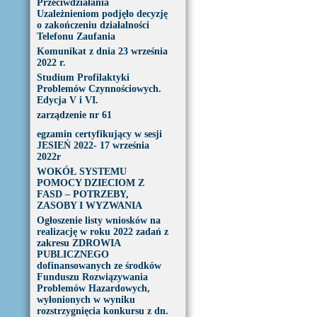
Przeciwdziałania
Uzależnieniom podjęło decyzję
o zakończeniu działalności
Telefonu Zaufania
Komunikat z dnia 23 września
2022 r.
Studium Profilaktyki
Problemów Czynnościowych.
Edycja V i VI.
zarządzenie nr 61
egzamin certyfikujący w sesji
JESIEŃ 2022- 17 września
2022r
WOKÓŁ SYSTEMU
POMOCY DZIECIOM Z
FASD – POTRZEBY,
ZASOBY I WYZWANIA
Ogłoszenie listy wniosków na
realizację w roku 2022 zadań z
zakresu ZDROWIA
PUBLICZNEGO
dofinansowanych ze środków
Funduszu Rozwiązywania
Problemów Hazardowych,
wyłonionych w wyniku
rozstrzygnięcia konkursu z dn.