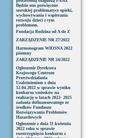
postawioną diagnozą FASD.
Będzie ono poświęcone
szerokiej problematyce opieki,
wychowywania i wspierania
rozwoju dzieci z tym
problemem.
Fundacja Rodzina od A do Z
ZARZĄDZENIE NR 27/2022
Harmonogram WIOSNA 2022
pisemny
ZARZĄDZENIE NR 24/2022
Ogłoszenie Dyrektora
Krajowego Centrum
Przeciwdziałania
Uzależnieniom z dnia
12.04.2022 w sprawie wyniku
konkursu wniosków na
realizację w latach 2022- 2025
zadania dofinansowanego ze
środków Funduszu
Rozwiązywania Problemów
Hazardowych
Ogłoszenie z dnia 11 kwietnia
2022 roku w sprawie
rozstrzygnięcia konkursu z