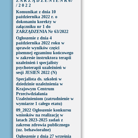
Z A R Z Ą D Z E N I E N R 67
/ 2 0 2 2
Komunikat z dnia 10
października 2022 r. o
dokonaniu korekty w
załączniku nr 1 do
ZARZĄDZENIA Nr 63/2022
Ogłoszenie z dnia 4
października 2022 roku w
sprawie wyników części
pisemnej egzaminu końcowego
w zakresie instruktora terapii
uzależnień i specjalisty
psychoterapii uzależnień w
sesji JESIEŃ 2022 (N)
Specjalista ds. szkoleń w
dziedzinie uzależnienia w
Krajowym Centrum
Przeciwdziałania
Uzależnieniom (zatrudnienie w
wymiarze 1 całego etatu)
09_2022 Ogłoszenie konkursu
wniosków na realizację w
latach 2023-2025 zadań z
zakresu zdrowia publicznego
(uz. behawioralne)
Ogłoszenie z dnia 27 września