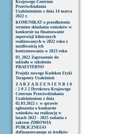
Krajowego Centrum
Przeciwdziałania
Uzależnieniom z dnia 14 marca
2022 r.
KOMUNIKAT o przedłużeniu
terminu składania wniosków w
konkursie na finansowanie
superwizji klinicznych
realizowanych w 2022 roku z
możliwością ich
kontynuowania w 2023 roku
03_2022 Zaproszenie do
udziału w szkoleniu
PRAESTERNO
Projekt nowego Kodeksu Etyki
Terapeuty Uzależnień
Z A R Z Ą D Z E N I E N R 1 0
/ 2 0 2 2 Dyrektora Krajowego
Centrum Przeciwdziałania
Uzależnieniom z dnia
02.03.2022 r. w sprawie
ogłoszenia o konkursie
wniosków na realizację w
latach 2022 - 2025 zadania z
zakresu ZDROWIA
PUBLICZNEGO
dofinansowanego ze środków