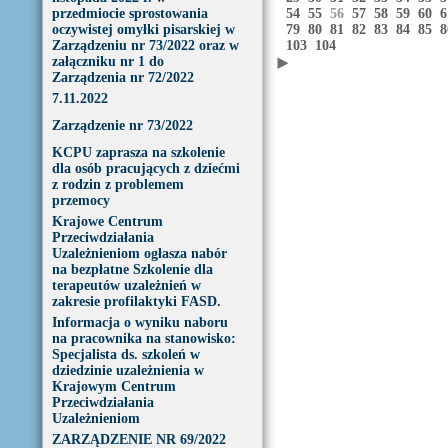
przedmiocie sprostowania
54
55
56
57
58
59
60
oczywistej omyłki pisarskiej w
79
80
81
82
83
84
85
Zarządzeniu nr 73/2022 oraz w
103
104
załączniku nr 1 do
Zarządzenia nr 72/2022
7.11.2022
Zarządzenie nr 73/2022
KCPU zaprasza na szkolenie
dla osób pracujących z dziećmi
z rodzin z problemem
przemocy
Krajowe Centrum
Przeciwdziałania
Uzależnieniom ogłasza nabór
na bezpłatne Szkolenie dla
terapeutów uzależnień w
zakresie profilaktyki FASD.
Informacja o wyniku naboru
na pracownika na stanowisko:
Specjalista ds. szkoleń w
dziedzinie uzależnienia w
Krajowym Centrum
Przeciwdziałania
Uzależnieniom
ZARZĄDZENIE NR 69/2022