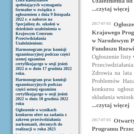
Uzależnienia o
Lista kandydatów
spełniających wymagania
...czytaj więcej
formalne w związku z
ogłoszeniem z dnia 9 listopada
2022 r. o naborze na
Ogłosze
2017-07-03
Specjalistę ds. szkoleń w
dziedzinie uzależnienia w
Krajowego Prog
Krajowym Centrum
Przeciwdziałania
w Narodowym Pr
Uzależnieniom:
Funduszu Rozw
Harmonogram prac komisji
egzaminacyjnej podczas części
Ogłoszenie listy
ustnej egzaminu
Przeciwdziałani
certyfikującego w sesji jesień
2022 n w dniu 17 grudnia 2022
Zdrowia na lat
roku.
Harmonogram prac komisji
Problemów Haza
egzaminacyjnych podczas
konkursu ogłos
części ustnej egzaminu
certyfikującego w sesji jesień
składania wniosk
2022 w dniu 10 grudnia 2022
roku
...czytaj więcej
Ogłoszenie o wynikach
konkursu ofert na zadania z
zakresu przeciwdziałania
Otwarty
2017-07-03
narkomanii, zleconych do
Programu Przec
realizacji w roku 2023