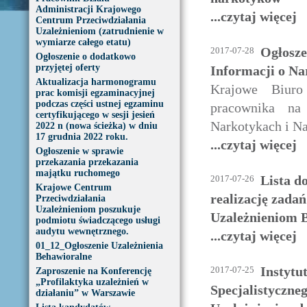
Administracji Krajowego
...czytaj więcej
Centrum Przeciwdziałania
Uzależnieniom (zatrudnienie w
wymiarze całego etatu)
Ogłosze
2017-07-28
Ogłoszenie o dodatkowo
przyjętej oferty
Informacji o N
Aktualizacja harmonogramu
Krajowe Biuro
prac komisji egzaminacyjnej
podczas części ustnej egzaminu
pracownika n
certyfikującego w sesji jesień
Narkotykach i Na
2022 n (nowa ścieżka) w dniu
17 grudnia 2022 roku.
...czytaj więcej
Ogłoszenie w sprawie
przekazania przekazania
majątku ruchomego
Lista d
2017-07-26
Krajowe Centrum
realizację zada
Przeciwdziałania
Uzależnieniom poszukuje
Uzależnieniom 
podmiotu świadczącego usługi
audytu wewnętrznego.
...czytaj więcej
01_12_Ogłoszenie Uzależnienia
Behawioralne
Instytu
2017-07-25
Zaproszenie na Konferencję
„Profilaktyka uzależnień w
Specjalistyczneg
działaniu” w Warszawie