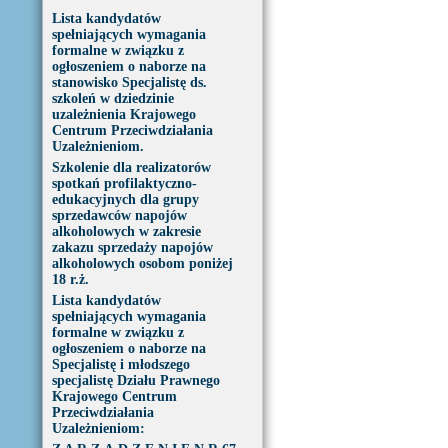
Lista kandydatów
spełniających wymagania
formalne w związku z
ogłoszeniem o naborze na
stanowisko Specjalistę ds.
szkoleń w dziedzinie
uzależnienia Krajowego
Centrum Przeciwdziałania
Uzależnieniom.
Szkolenie dla realizatorów
spotkań profilaktyczno-
edukacyjnych dla grupy
sprzedawców napojów
alkoholowych w zakresie
zakazu sprzedaży napojów
alkoholowych osobom poniżej
18 r.ż.
Lista kandydatów
spełniających wymagania
formalne w związku z
ogłoszeniem o naborze na
Specjalistę i młodszego
specjalistę Działu Prawnego
Krajowego Centrum
Przeciwdziałania
Uzależnieniom: