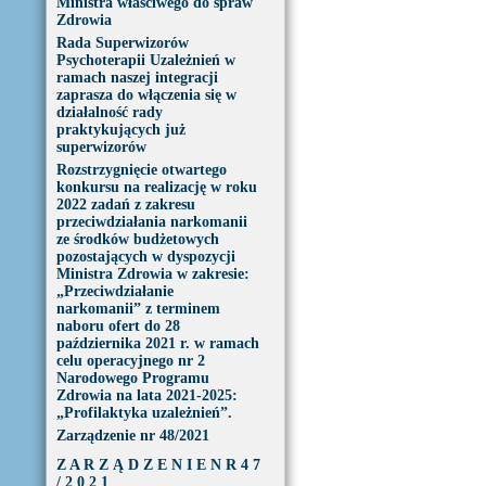
Ministra właściwego do spraw
Zdrowia
Rada Superwizorów
Psychoterapii Uzależnień w
ramach naszej integracji
zaprasza do włączenia się w
działalność rady
praktykujących już
superwizorów
Rozstrzygnięcie otwartego
konkursu na realizację w roku
2022 zadań z zakresu
przeciwdziałania narkomanii
ze środków budżetowych
pozostających w dyspozycji
Ministra Zdrowia w zakresie:
„Przeciwdziałanie
narkomanii” z terminem
naboru ofert do 28
października 2021 r. w ramach
celu operacyjnego nr 2
Narodowego Programu
Zdrowia na lata 2021-2025:
„Profilaktyka uzależnień”.
Zarządzenie nr 48/2021
Z A R Z Ą D Z E N I E N R 4 7
/ 2 0 2 1