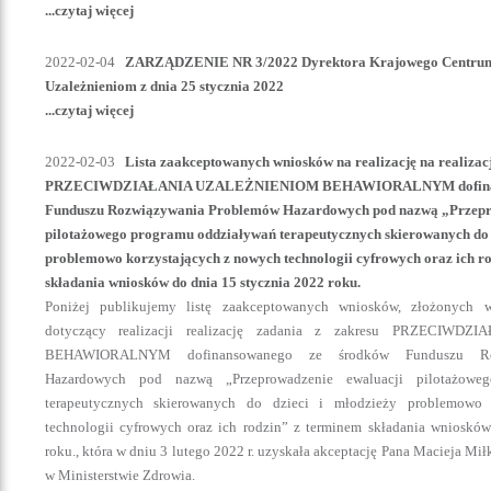
...czytaj więcej
2022-02-04
ZARZĄDZENIE NR 3/2022 Dyrektora Krajowego Centrum 
Uzależnieniom z dnia 25 stycznia 2022
...czytaj więcej
2022-02-03
Lista zaakceptowanych wniosków na realizację na realizacj
PRZECIWDZIAŁANIA UZALEŻNIENIOM BEHAWIORALNYM dofinans
Funduszu Rozwiązywania Problemów Hazardowych pod nazwą „Przepr
pilotażowego programu oddziaływań terapeutycznych skierowanych do d
problemowo korzystających z nowych technologii cyfrowych oraz ich r
składania wniosków do dnia 15 stycznia 2022 roku.
Poniżej publikujemy listę zaakceptowanych wniosków, złożonych
dotyczący realizacji realizację zadania z zakresu PRZECIWD
BEHAWIORALNYM dofinansowanego ze środków Funduszu Roz
Hazardowych pod nazwą „Przeprowadzenie ewaluacji pilotażowe
terapeutycznych skierowanych do dzieci i młodzieży problemowo
technologii cyfrowych oraz ich rodzin” z terminem składania wnioskó
roku., która w dniu 3 lutego 2022 r. uzyskała akceptację Pana Macieja Mi
w Ministerstwie Zdrowia.