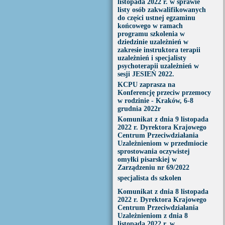
listopada 2022 r. w sprawie
listy osób zakwalifikowanych
do części ustnej egzaminu
końcowego w ramach
programu szkolenia w
dziedzinie uzależnień w
zakresie instruktora terapii
uzależnień i specjalisty
psychoterapii uzależnień w
sesji JESIEŃ 2022.
KCPU zaprasza na
Konferencję przeciw przemocy
w rodzinie - Kraków, 6-8
grudnia 2022r
Komunikat z dnia 9 listopada
2022 r. Dyrektora Krajowego
Centrum Przeciwdziałania
Uzależnieniom w przedmiocie
sprostowania oczywistej
omyłki pisarskiej w
Zarządzeniu nr 69/2022
specjalista ds szkolen
Komunikat z dnia 8 listopada
2022 r. Dyrektora Krajowego
Centrum Przeciwdziałania
Uzależnieniom z dnia 8
listopada 2022 r. w