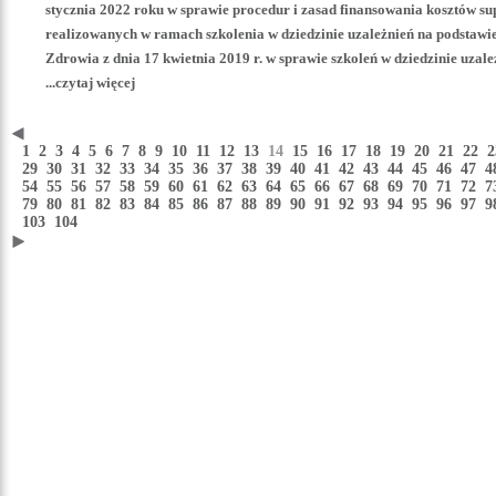
stycznia 2022 roku w sprawie procedur i zasad finansowania kosztów sup
realizowanych w ramach szkolenia w dziedzinie uzależnień na podstawi
Zdrowia z dnia 17 kwietnia 2019 r. w sprawie szkoleń w dziedzinie uzale
...czytaj więcej
1
2
3
4
5
6
7
8
9
10
11
12
13
14
15
16
17
18
19
20
21
22
29
30
31
32
33
34
35
36
37
38
39
40
41
42
43
44
45
46
47
54
55
56
57
58
59
60
61
62
63
64
65
66
67
68
69
70
71
72
79
80
81
82
83
84
85
86
87
88
89
90
91
92
93
94
95
96
97
103
104