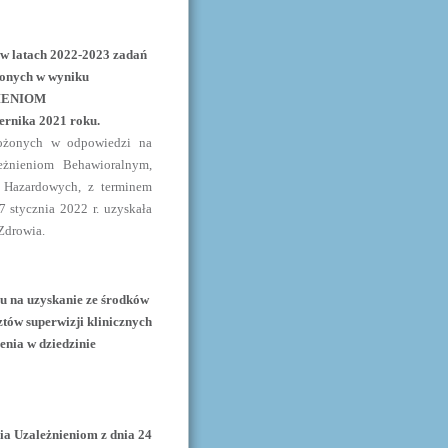
 w latach 2022-2023 zadań
onych w wyniku
NIENIOM
rnika 2021 roku.
łożonych w odpowiedzi na
leżnieniom Behawioralnym,
 Hazardowych, z terminem
 stycznia 2022 r. uzyskała
Zdrowia.
su na uzyskanie ze środków
ów superwizji klinicznych
nia w dziedzinie
a Uzależnieniom z dnia 24