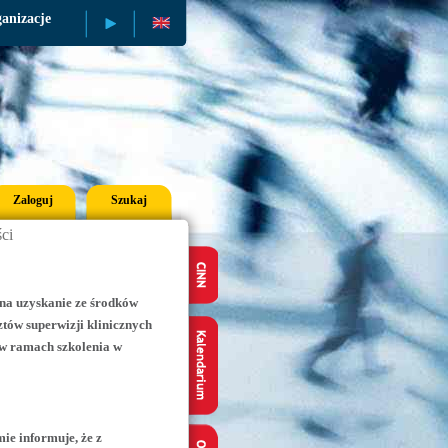
anizacje
Publikacje
Zaloguj
Szukaj
ci
 na uzyskanie ze środków
ów superwizji klinicznych
 w ramach szkolenia w
e informuje, że z