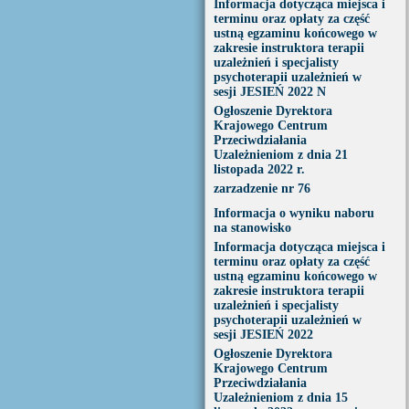
Informacja dotycząca miejsca i
terminu oraz opłaty za część
ustną egzaminu końcowego w
zakresie instruktora terapii
uzależnień i specjalisty
psychoterapii uzależnień w
sesji JESIEŃ 2022 N
Ogłoszenie Dyrektora
Krajowego Centrum
Przeciwdziałania
Uzależnieniom z dnia 21
listopada 2022 r.
zarzadzenie nr 76
Informacja o wyniku naboru
na stanowisko
Informacja dotycząca miejsca i
terminu oraz opłaty za część
ustną egzaminu końcowego w
zakresie instruktora terapii
uzależnień i specjalisty
psychoterapii uzależnień w
sesji JESIEŃ 2022
Ogłoszenie Dyrektora
Krajowego Centrum
Przeciwdziałania
Uzależnieniom z dnia 15