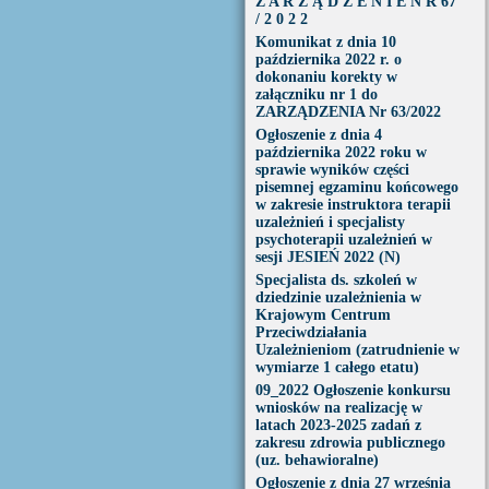
Z A R Z Ą D Z E N I E N R 67
/ 2 0 2 2
Komunikat z dnia 10
października 2022 r. o
dokonaniu korekty w
załączniku nr 1 do
ZARZĄDZENIA Nr 63/2022
Ogłoszenie z dnia 4
października 2022 roku w
sprawie wyników części
pisemnej egzaminu końcowego
w zakresie instruktora terapii
uzależnień i specjalisty
psychoterapii uzależnień w
sesji JESIEŃ 2022 (N)
Specjalista ds. szkoleń w
dziedzinie uzależnienia w
Krajowym Centrum
Przeciwdziałania
Uzależnieniom (zatrudnienie w
wymiarze 1 całego etatu)
09_2022 Ogłoszenie konkursu
wniosków na realizację w
latach 2023-2025 zadań z
zakresu zdrowia publicznego
(uz. behawioralne)
Ogłoszenie z dnia 27 września