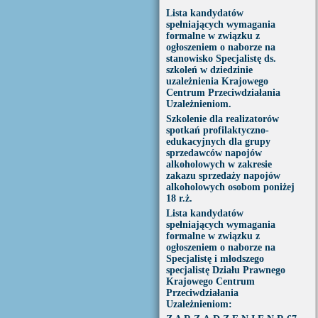
Lista kandydatów
spełniających wymagania
formalne w związku z
ogłoszeniem o naborze na
stanowisko Specjalistę ds.
szkoleń w dziedzinie
uzależnienia Krajowego
Centrum Przeciwdziałania
Uzależnieniom.
Szkolenie dla realizatorów
spotkań profilaktyczno-
edukacyjnych dla grupy
sprzedawców napojów
alkoholowych w zakresie
zakazu sprzedaży napojów
alkoholowych osobom poniżej
18 r.ż.
Lista kandydatów
spełniających wymagania
formalne w związku z
ogłoszeniem o naborze na
Specjalistę i młodszego
specjalistę Działu Prawnego
Krajowego Centrum
Przeciwdziałania
Uzależnieniom: