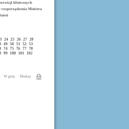
erwizji klinicznych
e rozporządzenia Ministra
żnień
23
24
25
26
27
28
48
49
50
51
52
53
73
74
75
76
77
78
98
99
100
101
102
W górę
Drukuj