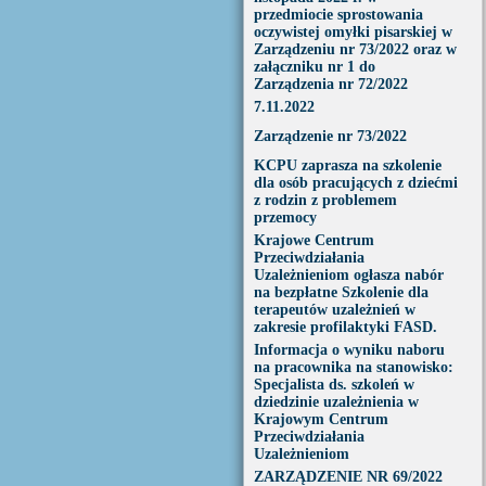
przedmiocie sprostowania
oczywistej omyłki pisarskiej w
Zarządzeniu nr 73/2022 oraz w
załączniku nr 1 do
Zarządzenia nr 72/2022
7.11.2022
Zarządzenie nr 73/2022
KCPU zaprasza na szkolenie
dla osób pracujących z dziećmi
z rodzin z problemem
przemocy
Krajowe Centrum
Przeciwdziałania
Uzależnieniom ogłasza nabór
na bezpłatne Szkolenie dla
terapeutów uzależnień w
zakresie profilaktyki FASD.
Informacja o wyniku naboru
na pracownika na stanowisko:
Specjalista ds. szkoleń w
dziedzinie uzależnienia w
Krajowym Centrum
Przeciwdziałania
Uzależnieniom
ZARZĄDZENIE NR 69/2022