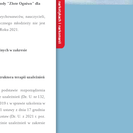
grody "Złote Ogniwo" dla
, wychowawców, nauczycieli,
cznego młodzieży nie jest
 Roku 2021.
nych w zakresie
ruktora terapii uzależnień
podstawie rozporządzenia
e uzależnień (Dz. U. nr 132,
019 r. w sprawie szkolenia w
. 1 ustawy z dnia 17 grudnia
staw (Dz. U. z 2021 r. poz.
nie uzależnień w zakresie