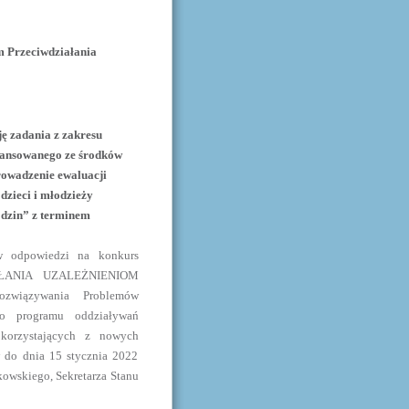
Przeciwdziałania
ę zadania z zakresu
owanego ze środków
owadzenie ewaluacji
zieci i młodzieży
odzin” z terminem
 w odpowiedzi na konkurs
ZIAŁANIA UZALEŻNIENIOM
wiązywania Problemów
go programu oddziaływań
 korzystających z nowych
w do dnia 15 stycznia 2022
łkowskiego, Sekretarza Stanu