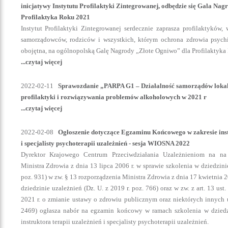
inicjatywy Instytutu Profilaktyki Zintegrowanej, odbędzie się Gala Na
Profilaktyka Roku 2021
Instytut Profilaktyki Zintegrowanej serdecznie zaprasza profilaktyków
samorządowców, rodziców i wszystkich, którym ochrona zdrowia psychi
obojętna, na ogólnopolską Galę Nagrody „Złote Ogniwo” dla Profilaktyka
...czytaj więcej
2022-02-11
Sprawozdanie „PARPA G1 – Działalność samorządów lokal
profilaktyki i rozwiązywania problemów alkoholowych w 2021 r
...czytaj więcej
2022-02-08
Ogłoszenie dotyczące Egzaminu Końcowego w zakresie inst
i specjalisty psychoterapii uzależnień - sesja WIOSNA 2022
Dyrektor Krajowego Centrum Przeciwdziałania Uzależnieniom na na 
Ministra Zdrowia z dnia 13 lipca 2006 r. w sprawie szkolenia w dziedzini
poz. 931) w zw. § 13 rozporządzenia Ministra Zdrowia z dnia 17 kwietnia 2
dziedzinie uzależnień (Dz. U. z 2019 r. poz. 766) oraz w zw. z art. 13 ust
2021 r. o zmianie ustawy o zdrowiu publicznym oraz niektórych innych u
2469) ogłasza nabór na egzamin końcowy w ramach szkolenia w dziedzi
instruktora terapii uzależnień i specjalisty psychoterapii uzależnień.