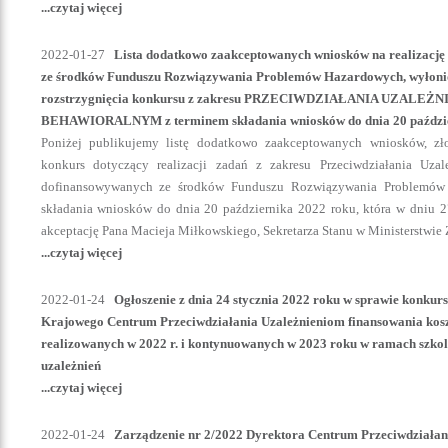
...czytaj więcej
2022-01-27
Lista dodatkowo zaakceptowanych wniosków na realizację
ze środków Funduszu Rozwiązywania Problemów Hazardowych, wyłoni
rozstrzygnięcia konkursu z zakresu PRZECIWDZIAŁANIA UZALEŻ
BEHAWIORALNYM z terminem składania wniosków do dnia 20 paździe
Poniżej publikujemy listę dodatkowo zaakceptowanych wniosków, z
konkurs dotyczący realizacji zadań z zakresu Przeciwdziałania Uza
dofinansowywanych ze środków Funduszu Rozwiązywania Problemów
składania wniosków do dnia 20 października 2022 roku, która w dniu 27
akceptację Pana Macieja Miłkowskiego, Sekretarza Stanu w Ministerstwie 
...czytaj więcej
2022-01-24
Ogłoszenie z dnia 24 stycznia 2022 roku w sprawie konkur
Krajowego Centrum Przeciwdziałania Uzależnieniom finansowania koszt
realizowanych w 2022 r. i kontynuowanych w 2023 roku w ramach szkole
uzależnień
...czytaj więcej
2022-01-24
Zarządzenie nr 2/2022 Dyrektora Centrum Przeciwdziałani