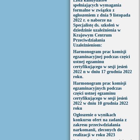
Lista kandydatów
spełniających wymagania
formalne w związku z
ogłoszeniem z dnia 9 listopada
2022 r. o naborze na
Specjalistę ds. szkoleń w
dziedzinie uzależnienia w
Krajowym Centrum
Przeciwdziałania
Uzależnieniom:
Harmonogram prac komisji
egzaminacyjnej podczas części
ustnej egzaminu
certyfikującego w sesji jesień
2022 n w dniu 17 grudnia 2022
roku.
Harmonogram prac komisji
egzaminacyjnych podczas
części ustnej egzaminu
certyfikującego w sesji jesień
2022 w dniu 10 grudnia 2022
roku
Ogłoszenie o wynikach
konkursu ofert na zadania z
zakresu przeciwdziałania
narkomanii, zleconych do
realizacji w roku 2023