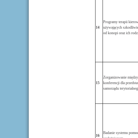
Programy terapii kiero
14
używających szkodliwie
od konopi oraz ich rodzi
Zorganizowanie międz
15
konferencji dla przedsta
samorządu terytorialne
Badanie systemu pomo
16