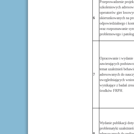
Przeprowadzenie proje
szkoleniowych adresow
operatorów gier losowy
6
ukierunkowanych na p
odpowiedzialnego i kon
oraz rozpoznawanie sy
problemowego i patolog
Opracowanie i wydanie 
zawierających podstawo
temat uzależnień behawi
7
adresowanych do nauczy
uwzgledniających wnios
wynikające z badań zre
środków FRPH.
Wydanie publikacji dot
problematyki uzależnie
8
adresowanych do reali