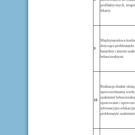
profilaktycznych, terape
lekarzy.
Międzynarodowa konfer
dotycząca problematyki 
9
hazardem i innymi uzale
behawioralnymi.
Realizacja działań służą
upowszechnianiu wiedzy
uzależnień behawioraln
10
opracowanie i upowszec
informacyjno-edukacyjn
problematyki uzależnień