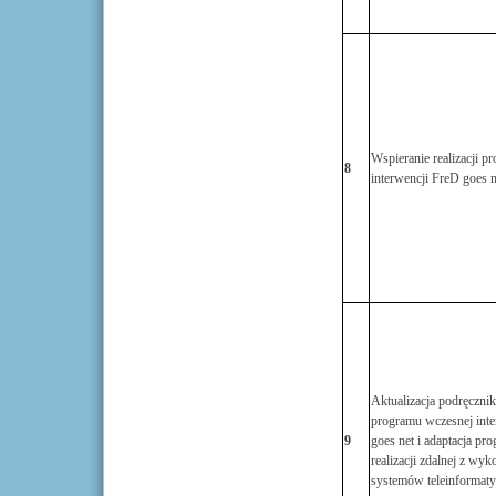
Wspieranie realizacji p
8
interwencji FreD goes n
Aktualizacja podręcznik
programu wczesnej inte
9
goes net i adaptacja pr
realizacji zdalnej z wy
systemów teleinformat