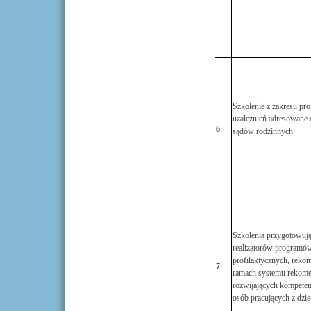
Szkolenie z zakresu prof
uzależnień adresowane
6
sądów rodzinnych
Szkolenia przygotowuj
realizatorów programó
profilaktycznych, rek
7
ramach systemu rekome
rozwijających kompeten
osób pracujących z dzie