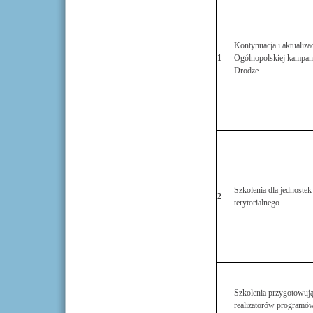
Kontynuacja i aktualiza
1
Ogólnopolskiej kampan
Drodze
Szkolenia dla jednoste
2
terytorialnego
Szkolenia przygotowuj
realizatorów programów