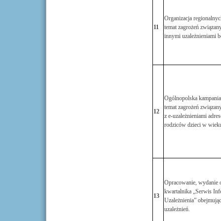
Organizacja regionalnyc
11
temat zagrożeń związany
innymi uzależnieniami 
Ogólnopolska kampania 
temat zagrożeń związan
12
z e-uzależnieniami adre
rodziców dzieci w wiek
Opracowanie, wydanie o
kwartalnika „Serwis Inf
13
Uzależnienia” obejmują
uzależnień.