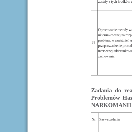
zostały z tych środków
Opracowanie metody wcz
ukierunkowanej na rozpo
problemu e-uzależnień u
27
przeprowadzenie proced
interwencji ukierunkow
zachowania.
Zadania do rea
Problemów Ha
NARKOMANII
Nr
Nazwa zadania