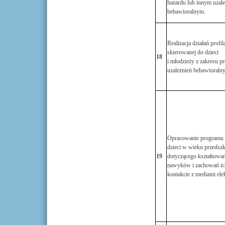
hazardu lub innym uzal
behawioralnym.
Realizacja działań profi
skierowanej do dzieci
18
i młodzieży z zakresu p
uzależnień behawioralny
Opracowanie programu 
dzieci w wieku przedsz
19
dotyczącego kształtowa
nawyków i zachowań ich
kontakcie z mediami ele