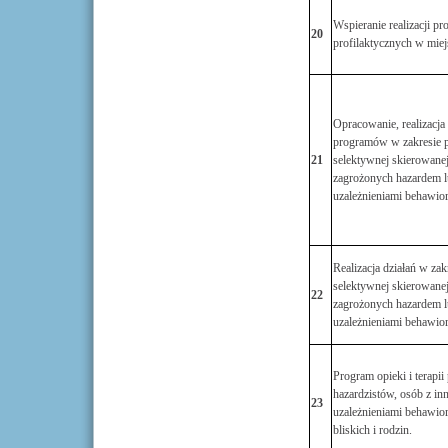
Wspieranie realizacji p
20
profilaktycznych w miej
Opracowanie, realizacja 
programów w zakresie p
21
selektywnej skierowane
zagrożonych hazardem l
uzależnieniami behawio
Realizacja działań w zakr
selektywnej skierowane
22
zagrożonych hazardem l
uzależnieniami behawio
Program opieki i terapii
hazardzistów, osób z in
23
uzależnieniami behawior
bliskich i rodzin.