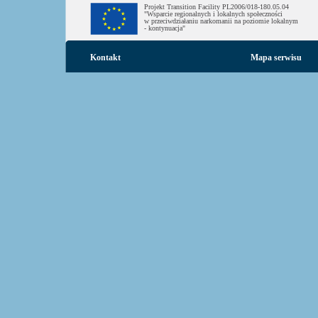
Projekt Transition Facility PL2006/018-180.05.04
"Wsparcie regionalnych i lokalnych społeczności
w przeciwdziałaniu narkomanii na poziomie lokalnym
- kontynuacja"
Kontakt
Mapa serwisu