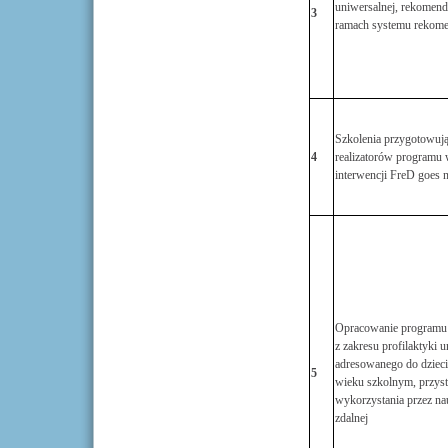
uniwersalnej, rekome
3
ramach systemu rekome
Szkolenia przygotowuj
4
realizatorów programu 
interwencji FreD goes n
Opracowanie programu 
z zakresu profilaktyki u
adresowanego do dzieci
5
wieku szkolnym, przys
wykorzystania przez na
zdalnej