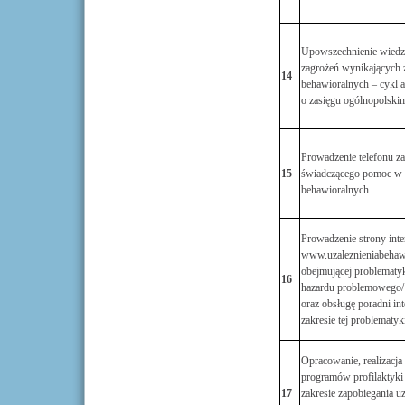
Upowszechnienie wiedz
zagrożeń wynikających 
14
behawioralnych – cykl 
o zasięgu ogólnopolski
Prowadzenie telefonu za
15
świadczącego pomoc w z
behawioralnych.
Prowadzenie strony inte
www.uzaleznieniabehawi
obejmującej problematy
16
hazardu problemowego/ 
oraz obsługę poradni in
zakresie tej problematyki
Opracowanie, realizacja 
programów profilaktyki
17
zakresie zapobiegania u