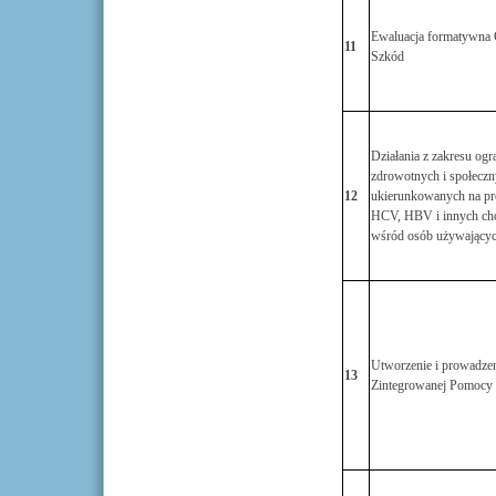
Ewaluacja formatywna 
11
Szkód
Działania z zakresu ogr
zdrowotnych i społecz
12
ukierunkowanych na pro
HCV, HBV i innych ch
wśród osób używającyc
Utworzenie i prowadze
13
Zintegrowanej Pomocy 