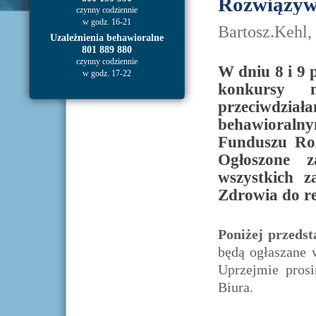
Rozwiązyw
czynny codziennie
w godz. 16-21
Bartosz.Kehl,
Uzależnienia behawioralne
801 889 880
czynny codziennie
W dniu 8 i 9 
w godz. 17-22
konkursy 
przeciwdzia
behawioral
Funduszu Ro
Ogłoszone z
wszystkich z
Zdrowia do re
Poniżej przeds
będą ogłaszane 
Uprzejmie prosi
Biura.