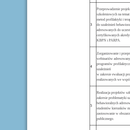
Przeprowadzenie proje
szkoleniowych na temat
metod profilaktyki i tera
3
do uzależnień behawior
adresowanych do uczes
certyfikowanych akredy
KBPN i PARPA.
Zorganizowanie i przep
webinariów adresowanyc
programów profilaktycz
4
uzależnień
w zakresie ewaluacji pr
realizowanych we wspó
Realizacja projektów s
zakresie problematyki u
behawioralnych adreso
5
studentów kierunków m
zastosowanie w obszarz
publicznego.