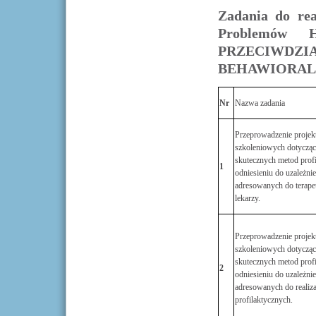
Zadania do rea
Problemów 
PRZECIW
BEHAWIORA
Nr
Nazwa zadania
Przeprowadzenie proje
szkoleniowych dotycząc
skutecznych metod profil
1
odniesieniu do uzależni
adresowanych do terape
lekarzy.
Przeprowadzenie proje
szkoleniowych dotycząc
skutecznych metod profi
2
odniesieniu do uzależni
adresowanych do reali
profilaktycznych.