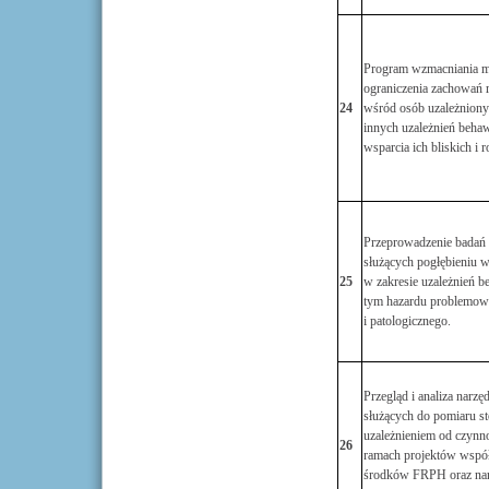
Program wzmacniania m
ograniczenia zachowań
24
wśród osób uzależniony
innych uzależnień behaw
wsparcia ich bliskich i r
Przeprowadzenie badań
służących pogłębieniu 
25
w zakresie uzależnień b
tym hazardu problemow
i patologicznego.
Przegląd i analiza narz
służących do pomiaru st
uzależnieniem od czynn
26
ramach projektów wspó
środków FRPH oraz narz