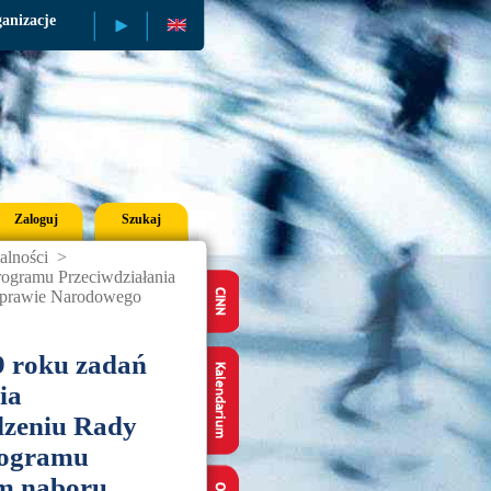
anizacje
Publikacje
Zaloguj
Szukaj
alności
>
rogramu Przeciwdziałania
sprawie Narodowego
9 roku zadań
ia
dzeniu Rady
rogramu
em naboru