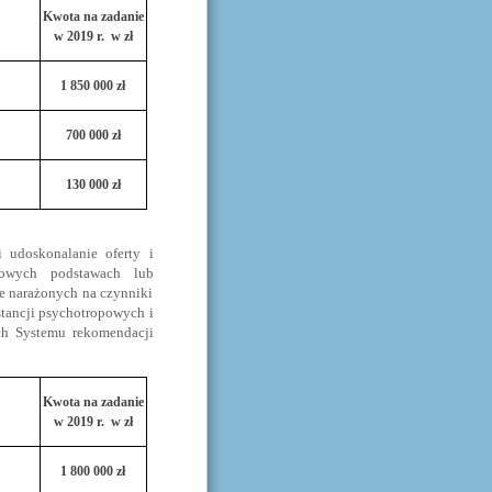
Kwota na zadanie
w 2019 r. w zł
1 850 000 zł
700 000 zł
130 000 zł
 udoskonalanie oferty i
ukowych podstawach lub
e narażonych na czynniki
stancji psychotropowych i
ch Systemu rekomendacji
Kwota na zadanie
w 2019 r. w zł
1 800 000 zł