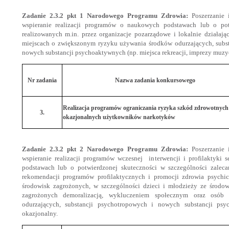
Zadanie 2.3.2 pkt 1
Narodowego Programu Zdrowia:
Poszerzanie i
wspieranie realizacji programów o naukowych podstawach lub o pot
realizowanych m.in. przez organizacje pozarządowe i lokalnie działaj
miejscach o zwiększonym ryzyku używania środków odurzających, subs
nowych substancji psychoaktywnych (np. miejsca rekreacji, imprezy muzyc
Nr zadania
Nazwa zadania konkursowego
Realizacja programów ograniczania ryzyka szkód zdrowotnych
3.
okazjonalnych użytkowników narkotyków
Zadanie 2.3.2 pkt 2 Narodowego Programu Zdrowia:
Poszerzanie i
wspieranie realizacji programów wczesnej interwencji i profilaktyki
podstawach lub o potwierdzonej skuteczności w szczególności zale
rekomendacji programów profilaktycznych i promocji zdrowia psychi
środowisk zagrożonych, w szczególności dzieci i młodzieży ze środo
zagrożonych demoralizacją, wykluczeniem społecznym oraz osó
odurzających, substancji psychotropowych i nowych substancji ps
okazjonalny.