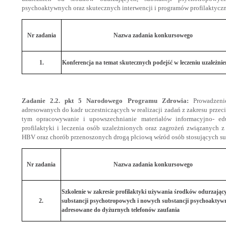
psychoaktywnych oraz skutecznych interwencji i programów profilaktyczn
Nr zadania
Nazwa zadania konkursowego
1.
Konferencja na temat skutecznych podejść w leczeniu uzależnie
Zadanie 2.2. pkt 5 Narodowego Programu Zdrowia:
Prowadzenie
adresowanych do kadr uczestniczących w realizacji zadań z zakresu przec
tym opracowywanie i upowszechnianie materiałów informacyjno- ed
profilaktyki i leczenia osób uzależnionych oraz zagrożeń związanych 
HBV oraz chorób przenoszonych drogą płciową wśród osób stosujących s
Nr zadania
Nazwa zadania konkursowego
Szkolenie w zakresie profilaktyki używania środków odurzając
2.
substancji psychotropowych i nowych substancji psychoaktyw
adresowane do dyżurnych telefonów zaufania