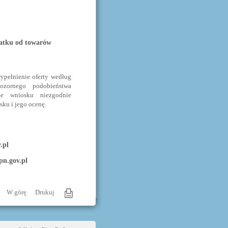
datku od towarów
ypełnienie oferty według
zornego podobieństwa
ie wniosku niezgodnie
ku i jego ocenę.
.pl
pn.gov.pl
W górę
Drukuj