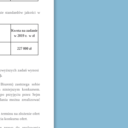
ie standardów jakości w
Kwota na zadanie
w 2019 r. w zł
227 000 zł
 powyższych zadań wynosi
).
Biurem) zastrzega sobie
h niniejszym konkursem.
po przyjęciu przez Sejm
dania można zrealizować
terminu na złożenie ofert
ia konkursu ofert.
bie prawo do anulowania