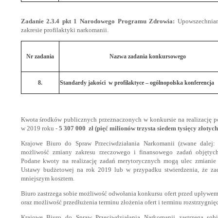
Zadanie 2.3.4 pkt 1 Narodowego Programu Zdrowia:
Upowszechnian
zakresie profilaktyki narkomanii.
Nr zadania
Nazwa zadania konkursowego
8.
Standardy jakości w profilaktyce – ogólnopolska konferencja
Kwota środków publicznych przeznaczonych w konkursie na realizację
w 2019 roku -
5 307 000
zł (pięć milionów trzysta siedem tysięcy złotych
Krajowe Biuro do Spraw Przeciwdziałania Narkomanii (zwane dalej: 
możliwość zmiany zakresu rzeczowego i finansowego zadań objętyc
Podane kwoty na realizację zadań merytorycznych mogą ulec zmianie 
Ustawy budżetowej na rok 2019 lub w przypadku stwierdzenia, że za
mniejszym kosztem.
Biuro zastrzega sobie możliwość odwołania konkursu ofert przed upływem 
oraz możliwość przedłużenia terminu złożenia ofert i terminu rozstrzygnięc
Krajowe Biuro do Spraw Przeciwdziałania Narkomanii zastrzega so