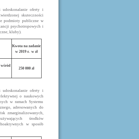
 udoskonalanie oferty i
wierdzonej skuteczności
ące podmioty publiczne w
tancji psychotropowych i
zne, kluby).
Kwota na zadanie
w 2019 r. w zł
 wśród
250 000 zł
 udoskonalanie oferty i
 selektywnej o naukowych
canych w ramach Systemu
cznego, adresowanych do
wisk zmarginalizowanych,
b używających środków
ychoaktywnych w sposób