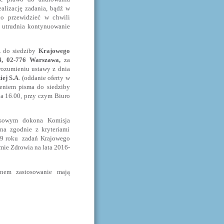
alizację zadania, bądź w
ło przewidzieć w chwili
o utrudnia kontynuowanie
.
do siedziby
Krajowego
4, 02-776 Warszawa,
za
rozumieniu ustawy z dnia
iej S.A
. (oddanie oferty w
żeniem pisma do siedziby
 a 16.00, przy czym Biuro
nsowym dokona Komisja
na zgodnie z kryteriami
19 roku zadań Krajowego
ie Zdrowia na lata 2016-
nem zastosowanie mają