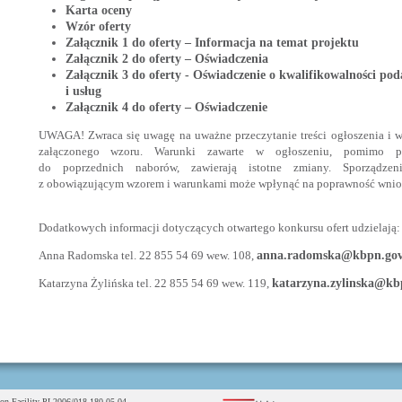
Karta oceny
Wzór oferty
Załącznik 1 do oferty – Informacja na temat projektu
Załącznik 2 do oferty – Oświadczenia
Załącznik 3 do oferty - Oświadczenie o kwalifikowalności po
i usług
Załącznik 4 do oferty – Oświadczenie
UWAGA! Zwraca się uwagę na uważne przeczytanie treści ogłoszenia i w
załączonego wzoru. Warunki zawarte w ogłoszeniu, pomimo po
do poprzednich naborów, zawierają istotne zmiany. Sporządzen
z obowiązującym wzorem i warunkami może wpłynąć na poprawność wnios
Dodatkowych informacji dotyczących otwartego konkursu ofert udzielają:
Anna Radomska tel. 22 855 54 69 wew. 108,
anna.radomska@kbpn.gov
Katarzyna Żylińska tel. 22 855 54 69 wew. 119,
katarzyna.zylinska@kb