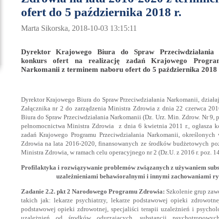
ofert do 5 października 2018 r.
Marta Sikorska, 2018-10-03 13:15:11
Dyrektor Krajowego Biura do Spraw Przeciwdziałania 
konkurs ofert na realizację zadań Krajowego Program
Narkomanii z terminem naboru ofert do 5 października 2018 
Dyrektor Krajowego Biura do Spraw Przeciwdziałania Narkomanii, działaj
Załącznika nr 2 do zarządzenia Ministra Zdrowia z dnia 22 czerwca 201
Biura do Spraw Przeciwdziałania Narkomanii (Dz. Urz. Min. Zdrow. Nr 9, p
pełnomocnictwa Ministra Zdrowia z dnia 6 kwietnia 2011 r., ogłasza ko
zadań Krajowego Programu Przeciwdziałania Narkomanii, określonyc
Zdrowia na lata 2016-2020, finansowanych ze środków budżetowych po
Ministra Zdrowia, w ramach celu operacyjnego nr 2 (Dz.U. z 2016 r. poz. 1
Profilaktyka i rozwiązywanie problemów związanych z używaniem subs
uzależnieniami behawioralnymi i innymi zachowaniami r
Zadanie 2.2. pkt 2 Narodowego Programu Zdrowia:
Szkolenie grup zaw
takich jak: lekarze psychiatrzy, lekarze podstawowej opieki zdrowotne
podstawowej opieki zdrowotnej, specjaliści terapii uzależnień i psycho
uzależnień od środków odurzających, substancji psychotropowyc