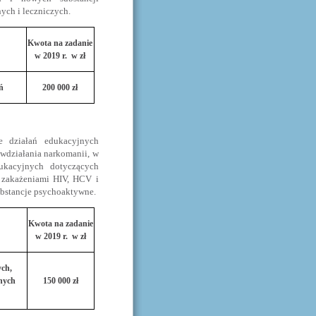
ych i leczniczych.
Kwota na zadanie
w 2019 r. w zł
ń
200 000 zł
 działań edukacyjnych
iwdziałania narkomanii, w
ukacyjnych dotyczących
z zakażeniami HIV, HCV i
ubstancje psychoaktywne.
Kwota na zadanie
w 2019 r. w zł
ych,
nych
150 000 zł