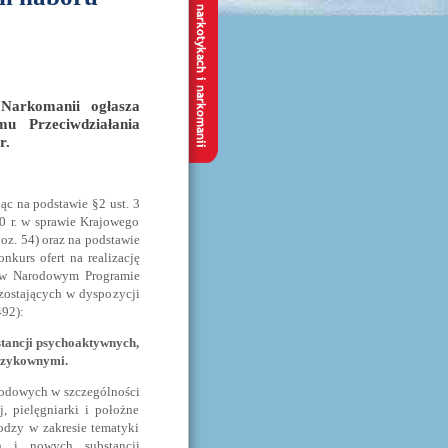
Narkomanii ogłasza
u Przeciwdziałania
r.
ąc na podstawie §2 ust. 3
0 r. w sprawie Krajowego
oz. 54) oraz na podstawie
nkurs ofert na realizację
h w Narodowym Programie
zostających w dyspozycji
492):
tancji psychoaktywnych,
yzykownymi.
odowych w szczególności
j, pielęgniarki i położne
lodzy w zakresie tematyki
h i nowych substancji