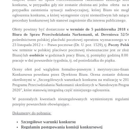
konkursu, w przypadku gdy nie zostanie złożona ani jedna oferta na re
przypadku zaistnienia sytuacji nadzwyczajnej, której Biuro nie mog
ogłoszenia konkursu, a której wystąpienie czyni niemożliwym lub rażąc
procedury konkursowej lub stanowi zagrożenie dla interesu publicznego.
Oferty powinny być dostarczone
w terminie do 5 października 2018 r
Biura do Spraw Przeciwdziałania Narkomanii, ul. Dereniowa 52/5
pośrednictwem polskiej placówki pocztowej operatora wyznaczonego w 
23 listopada 2012 r. – Prawo pocztowe (Dz. U. poz. 1529), tj.
Poczty Polsk
ww. terminie w polskiej placówce pocztowej równoznaczne jest ze zło
Biura) lub
osobiście
w godzinach pracy Biura, tj. pomiędzy godziną 8.00
pracuje w dni powszednie tygodnia, tj. od poniedziałku do piątku.
Oceny ofert pod względem formalno-prawnym i merytoryczno-fina
Konkursowa powołana przez Dyrektora Biura. Ocena zostanie dokona
określonymi w „Szczegółowych warunkach konkursu na realizację w 20
Programu Przeciwdziałania Narkomanii określonych w Narodowym Program
2020”, które stanowią integralną część niniejszego ogłoszenia.
W pozostałych kwestiach nieuregulowanych wymienionym regulami
przepisy powszechnie obowiązujące.
Dokumenty do pobrania:
Szczegółowe warunki konkursu
Regulamin postępowania komisji konkursowej