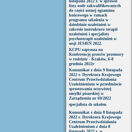
listopada 2022 r. w sprawie
listy osób zakwalifikowanych
do części ustnej egzaminu
końcowego w ramach
programu szkolenia w
dziedzinie uzależnień w
zakresie instruktora terapii
uzależnień i specjalisty
psychoterapii uzależnień w
sesji JESIEŃ 2022.
KCPU zaprasza na
Konferencję przeciw przemocy
w rodzinie - Kraków, 6-8
grudnia 2022r
Komunikat z dnia 9 listopada
2022 r. Dyrektora Krajowego
Centrum Przeciwdziałania
Uzależnieniom w przedmiocie
sprostowania oczywistej
omyłki pisarskiej w
Zarządzeniu nr 69/2022
specjalista ds szkolen
Komunikat z dnia 8 listopada
2022 r. Dyrektora Krajowego
Centrum Przeciwdziałania
Uzależnieniom z dnia 8
listopada 2022 r. w