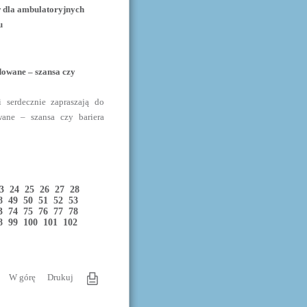
ów dla ambulatoryjnych
u
dowane – szansa czy
 serdecznie zapraszają do
wane – szansa czy bariera
23
24
25
26
27
28
48
49
50
51
52
53
73
74
75
76
77
78
98
99
100
101
102
W górę
Drukuj