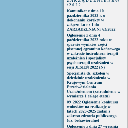
Z A R Z Ą D Z E N I E N R 67
/ 2 0 2 2
Komunikat z dnia 10
października 2022 r. o
dokonaniu korekty w
załączniku nr 1 do
ZARZĄDZENIA Nr 63/2022
Ogłoszenie z dnia 4
października 2022 roku w
sprawie wyników części
pisemnej egzaminu końcowego
w zakresie instruktora terapii
uzależnień i specjalisty
psychoterapii uzależnień w
sesji JESIEŃ 2022 (N)
Specjalista ds. szkoleń w
dziedzinie uzależnienia w
Krajowym Centrum
Przeciwdziałania
Uzależnieniom (zatrudnienie w
wymiarze 1 całego etatu)
09_2022 Ogłoszenie konkursu
wniosków na realizację w
latach 2023-2025 zadań z
zakresu zdrowia publicznego
(uz. behawioralne)
Ogłoszenie z dnia 27 września