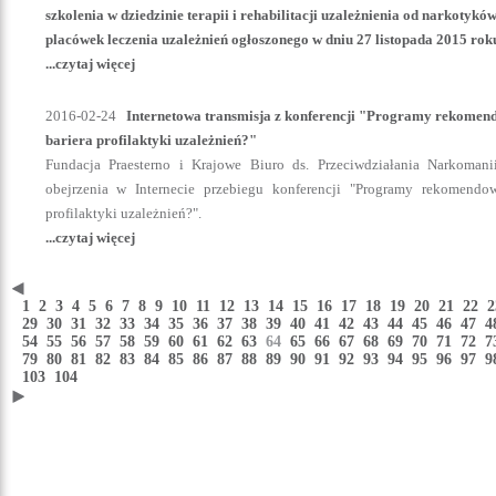
szkolenia w dziedzinie terapii i rehabilitacji uzależnienia od narkotyk
placówek leczenia uzależnień ogłoszonego w dniu 27 listopada 2015 rok
...czytaj więcej
2016-02-24
Internetowa transmisja z konferencji "Programy rekomen
bariera profilaktyki uzależnień?"
Fundacja Praesterno i Krajowe Biuro ds. Przeciwdziałania Narkomanii
obejrzenia w Internecie przebiegu konferencji "Programy rekomendo
profilaktyki uzależnień?".
...czytaj więcej
1
2
3
4
5
6
7
8
9
10
11
12
13
14
15
16
17
18
19
20
21
22
29
30
31
32
33
34
35
36
37
38
39
40
41
42
43
44
45
46
47
54
55
56
57
58
59
60
61
62
63
64
65
66
67
68
69
70
71
72
79
80
81
82
83
84
85
86
87
88
89
90
91
92
93
94
95
96
97
103
104