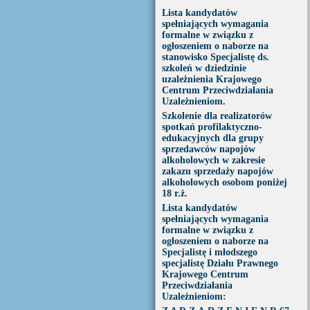
Lista kandydatów
spełniających wymagania
formalne w związku z
ogłoszeniem o naborze na
stanowisko Specjalistę ds.
szkoleń w dziedzinie
uzależnienia Krajowego
Centrum Przeciwdziałania
Uzależnieniom.
Szkolenie dla realizatorów
spotkań profilaktyczno-
edukacyjnych dla grupy
sprzedawców napojów
alkoholowych w zakresie
zakazu sprzedaży napojów
alkoholowych osobom poniżej
18 r.ż.
Lista kandydatów
spełniających wymagania
formalne w związku z
ogłoszeniem o naborze na
Specjalistę i młodszego
specjalistę Działu Prawnego
Krajowego Centrum
Przeciwdziałania
Uzależnieniom: