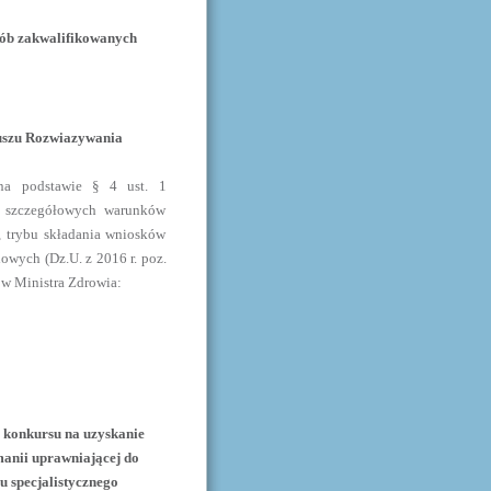
sób zakwalifikowanych
duszu Rozwiazywania
 na podstawie § 4 ust. 1
e szczegółowych warunków
, trybu składania wniosków
wych (Dz.U. z 2016 r. poz.
ów Ministra Zdrowia:
a konkursu na uzyskanie
anii uprawniającej do
 specjalistycznego