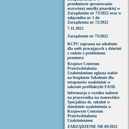
przedmiocie sprostowania
oczywistej omyłki pisarskiej w
Zarządzeniu nr 73/2022 oraz w
załączniku nr 1 do
Zarządzenia nr 72/2022
7.11.2022
Zarządzenie nr 73/2022
KCPU zaprasza na szkolenie
dla osób pracujących z dziećmi
z rodzin z problemem
przemocy
Krajowe Centrum
Przeciwdziałania
Uzależnieniom ogłasza nabór
na bezpłatne Szkolenie dla
terapeutów uzależnień w
zakresie profilaktyki FASD.
Informacja o wyniku naboru
na pracownika na stanowisko:
Specjalista ds. szkoleń w
dziedzinie uzależnienia w
Krajowym Centrum
Przeciwdziałania
Uzależnieniom
ZARZĄDZENIE NR 69/2022