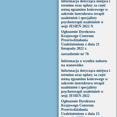
Informacja dotycząca miejsca i
terminu oraz opłaty za część
ustną egzaminu końcowego w
zakresie instruktora terapii
uzależnień i specjalisty
psychoterapii uzależnień w
sesji JESIEŃ 2022 N
Ogłoszenie Dyrektora
Krajowego Centrum
Przeciwdziałania
Uzależnieniom z dnia 21
listopada 2022 r.
zarzadzenie nr 76
Informacja o wyniku naboru
na stanowisko
Informacja dotycząca miejsca i
terminu oraz opłaty za część
ustną egzaminu końcowego w
zakresie instruktora terapii
uzależnień i specjalisty
psychoterapii uzależnień w
sesji JESIEŃ 2022
Ogłoszenie Dyrektora
Krajowego Centrum
Przeciwdziałania
Uzależnieniom z dnia 15