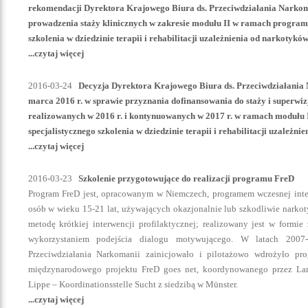
rekomendacji Dyrektora Krajowego Biura ds. Przeciwdziałania Narkom
prowadzenia staży klinicznych w zakresie modułu II w ramach programu
szkolenia w dziedzinie terapii i rehabilitacji uzależnienia od narkotykó
...czytaj więcej
2016-03-24
Decyzja Dyrektora Krajowego Biura ds. Przeciwdziałania 
marca 2016 r. w sprawie przyznania dofinansowania do staży i superwizj
realizowanych w 2016 r. i kontynuowanych w 2017 r. w ramach modułu
specjalistycznego szkolenia w dziedzinie terapii i rehabilitacji uzależn
...czytaj więcej
2016-03-23
Szkolenie przygotowujące do realizacji programu FreD
Program FreD jest, opracowanym w Niemczech, programem wczesnej inte
osób w wieku 15-21 lat, używających okazjonalnie lub szkodliwie narkot
metodę krótkiej interwencji profilaktycznej; realizowany jest w formi
wykorzystaniem podejścia dialogu motywującego. W latach 2007
Przeciwdziałania Narkomanii zainicjowało i pilotażowo wdrożyło p
międzynarodowego projektu FreD goes net, koordynowanego przez Lan
Lippe – Koordinationsstelle Sucht z siedzibą w Münster.
...czytaj więcej