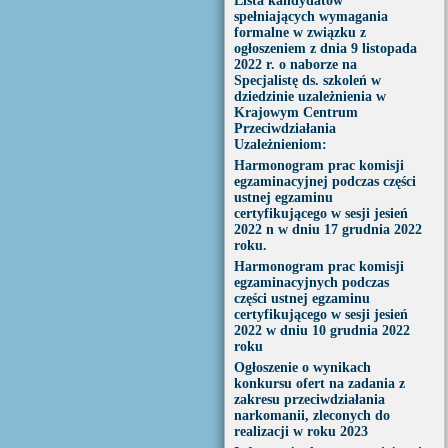
Lista kandydatów
spełniających wymagania
formalne w związku z
ogłoszeniem z dnia 9 listopada
2022 r. o naborze na
Specjalistę ds. szkoleń w
dziedzinie uzależnienia w
Krajowym Centrum
Przeciwdziałania
Uzależnieniom:
Harmonogram prac komisji
egzaminacyjnej podczas części
ustnej egzaminu
certyfikującego w sesji jesień
2022 n w dniu 17 grudnia 2022
roku.
Harmonogram prac komisji
egzaminacyjnych podczas
części ustnej egzaminu
certyfikującego w sesji jesień
2022 w dniu 10 grudnia 2022
roku
Ogłoszenie o wynikach
konkursu ofert na zadania z
zakresu przeciwdziałania
narkomanii, zleconych do
realizacji w roku 2023