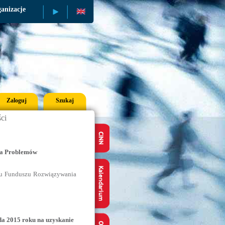
anizacje
Publikacje
Zaloguj
Szukaj
ci
ia Problemów
ału Funduszu Rozwiązywania
da 2015 roku na uzyskanie