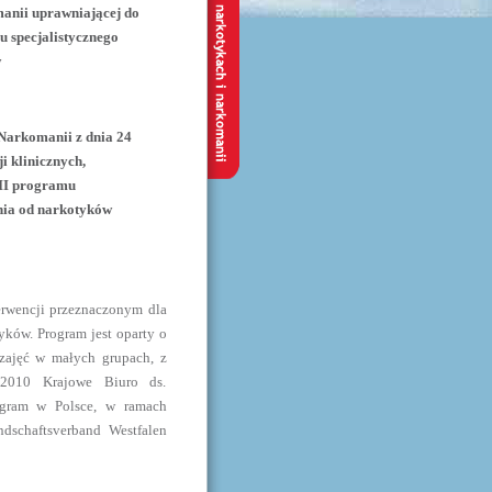
anii uprawniającej do
 specjalistycznego
w
Narkomanii z dnia 24
i klinicznych,
 II programu
ienia od narkotyków
rwencji przeznaczonym dla
yków. Program jest oparty o
e zajęć w małych grupach, z
-2010 Krajowe Biuro ds.
rogram w Polsce, w ramach
dschaftsverband Westfalen