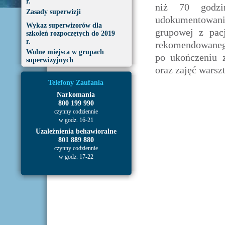
r.
niż 70 godzi
Zasady superwizji
udokumentowani
Wykaz superwizorów dla
grupowej z pac
szkoleń rozpoczętych do 2019
r.
rekomendowanego
Wolne miejsca w grupach
po ukończeniu z
superwizyjnych
oraz zajęć warsz
Telefony Zaufania
Narkomania
800 199 990
czynny codziennie
w godz. 16-21
Uzależnienia behawioralne
801 889 880
czynny codziennie
w godz. 17-22