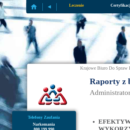
Profilaktyka
Leczenie
Certyfikac
Krajowe Biuro Do Spraw P
Raporty z
Administrato
Telefony Zaufania
EFEKTYW
Narkomania
WYKORZY
800 199 990