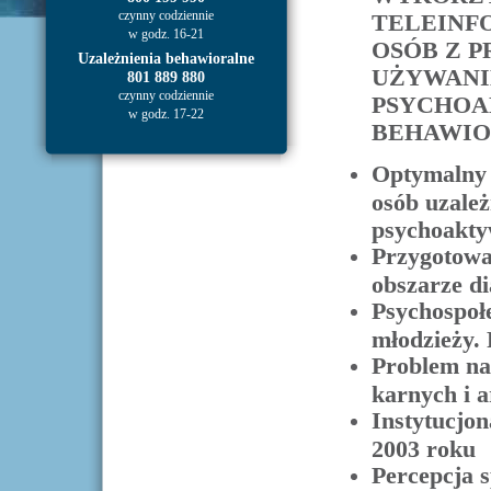
czynny codziennie
TELEINF
w godz. 16-21
OSÓB Z 
Uzależnienia behawioralne
UŻYWANI
801 889 880
czynny codziennie
PSYCHOA
w godz. 17-22
BEHAWIO
Optymalny 
osób uzależ
psychoakty
Przygotowa
obszarze di
Psychospoł
młodzieży. 
Problem na
karnych i a
Instytucjo
2003 roku
Percepcja 