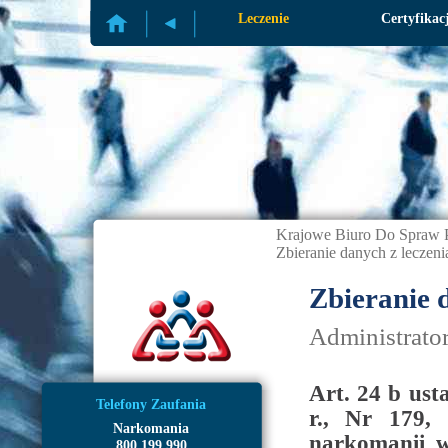
Profilaktyka
Leczenie
Certyfikac
Krajowe Biuro Do Spraw P
Zbieranie danych z leczeni
Zbieranie 
Administrato
Art. 24 b ust
Telefony Zaufania
r., Nr 179, 
Narkomania
narkomanii w
800 199 990