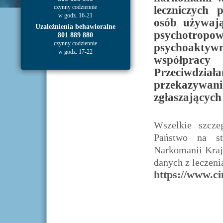
czynny codziennie
leczniczych 
w godz. 16-21
osób używają
Uzależnienia behawioralne
psychotr
801 889 880
czynny codziennie
psychoakty
w godz. 17-22
współprac
Przeciwdziała
przekazywan
zgłaszających 
Wszelkie szcze
Państwo na st
Narkomanii Kraj
danych z leczeni
https://www.ci