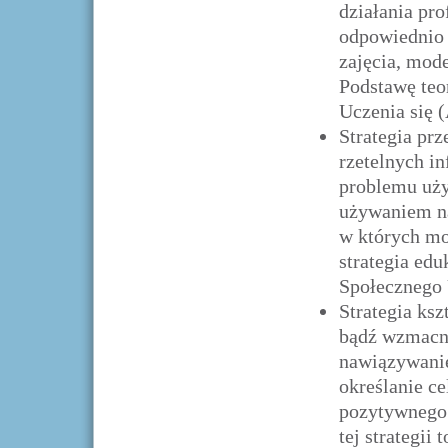
działania pr
odpowiednio 
zajęcia, mod
Podstawę teor
Uczenia się 
Strategia prz
rzetelnych in
problemu uży
używaniem na
w których mo
strategia edu
Społecznego 
Strategia ksz
bądź wzmacni
nawiązywanie
określanie c
pozytywnego 
tej strategii