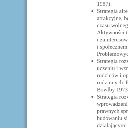
1987).
Strategia al
atrakcyjne, 
czasu wolnego
Aktywności t
i zaintereso
i społecznem
Problemowych
Strategia ro
uczeniu i wz
rodziców i o
rodzinnych. P
Bowlby 1973
Strategia ro
wprowadzeniu
prawnych spr
budowaniu si
działającymi 