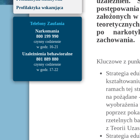
uzależnień. 
postępowania
Profilaktyka wskazująca
założonych w
teoretycznych
Telefony Zaufania
po narkoty
Narkomania
800 199 990
zachowania.
czynny codziennie
w godz. 16-21
Uzależnienia behawioralne
801 889 880
Kluczowe z punk
czynny codziennie
w godz. 17-22
Strategia ed
kształtowani
ramach tej s
na pożądane 
wyobrażenia 
poprzez poka
rzetelnych b
z Teorii Uzas
Strategia edu