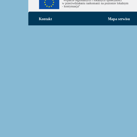
"Wsparcie regionalnych i lokalnych społeczności
w przeciwdziałaniu narkomanii na poziomie lokalnym
- kontynuacja"
Kontakt
Mapa serwisu