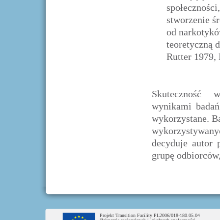
społeczności
stworzenie ś
od narkotykó
teoretyczną d
Rutter 1979,
Skuteczność w
wynikami badań
wykorzystane. B
wykorzystywanych
decyduje autor 
grupę odbiorców
Projekt Transition Facility PL2006/018-180.05.04