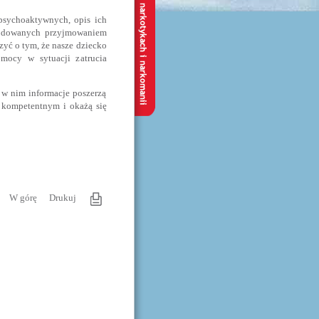
psychoaktywnych, opis ich
owodowanych przyjmowaniem
yć o tym, że nasze dziecko
omocy w sytuacji zatrucia
 w nim informacje poszerzą
 kompetentnym i okażą się
W górę
Drukuj