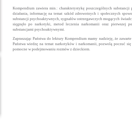
Kompendium zawiera min.: charakterystykę poszczególnych substancji 
działania, informację na temat szkód zdrowotnych i społecznych sp
substancji psychoaktywnych, sygnałów ostrzegawczych mogących świadcz
sięgnęło po narkotyki, metod leczenia narkomanii oraz pierwszej p
substancjami psychoaktywnymi.
Zapraszając Państwa do lektury Kompendium mamy nadzieję, że zawarte
Państwa wiedzę na temat narkotyków i narkomanii, pozwolą poczuć się
pomocne w podejmowaniu rozmów z dzieckiem.