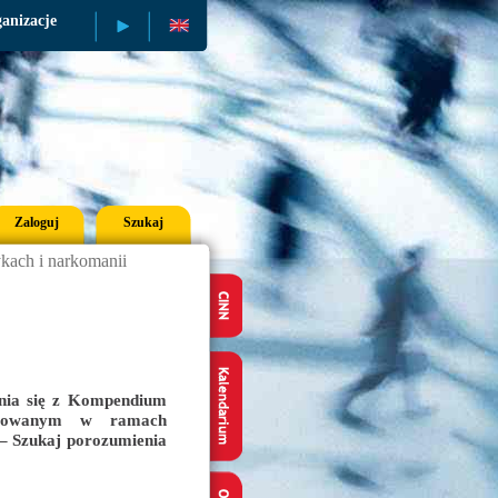
anizacje
Publikacje
Zaloguj
Szukaj
kach i narkomanii
nia się z Kompendium
otowanym w ramach
w – Szukaj porozumienia